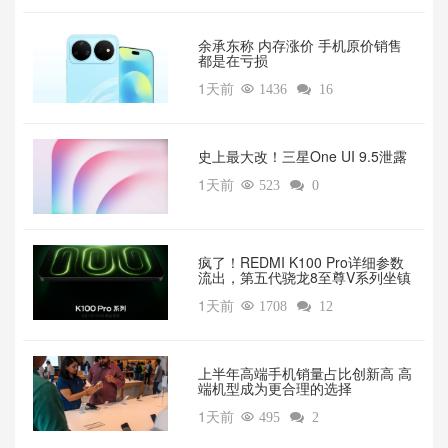
余承东称 内存涨价 手机原价销售
都是在亏损
1天前

1436

16
‌史上最大改！三星One UI 9.5泄露
1天前

523

0
疯了！REDMI K100 Pro详细参数
流出，第五代骁龙8至尊V系列坐镇‌
1天前

1708

12
上半年高端手机销量占比创新高 高
端机型成为更合理的选择
1天前

495

2