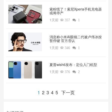
索粉慌了！索尼Xperia手机充电器
或将停产
1天前

357

1
消息称小米AI眼镜二代被卢伟冰按
暂停键 官方否认
1天前

346

1
夏普wish6发布：定位入门机型
1天前

376

2
1
2
3
4
5
下一页