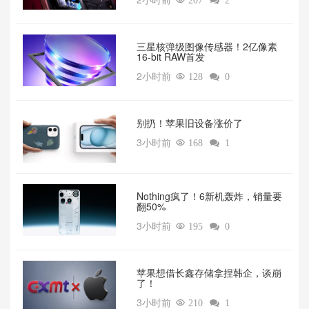

207

2
三星核弹级图像传感器！2亿像素
16-bit RAW首发
2小时前

128

0
别扔！苹果旧设备涨价了‌
3小时前

168

1
‌Nothing疯了！6新机轰炸，销量要
翻50%‌
3小时前

195

0
苹果想借长鑫存储拿捏韩企，谈崩
了！
3小时前

210

1