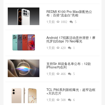
REDMI K100 Pro Max新配色公
布：百搭“流金白”亮相
1天前

1002

5
Android 17招募活动意外泄密！摩
托罗拉Edge 70 Neo曝光
1天前

420

1
支持Sir AI设备名单公布：12款
iPhone均在列
1天前

466

5
TCL P80系列新机曝光：超窄边框
+天玑芯片
1天前

508

6