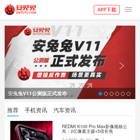
Toggl
navig
Previous
Next


安兔兔V11公测版正式发布
推荐
手机资讯
汽车资讯
REDMI K100 Pro Max影像规格公
布：2亿像素主摄+5倍长焦
2小时前