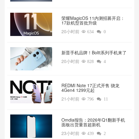
荣耀MagicOS 11内测招募开启：
17款机型首批升级
20小时前

634

0
新晋手机品牌！Boltt系列手机来了
20小时前

828

4
REDMI Note 17正式开售 骁龙
4Gen4 1299元起
21小时前

796

11
Omdia报告：2026年Q1翻新手机
面板出货量首超新机
23小时前

439

2