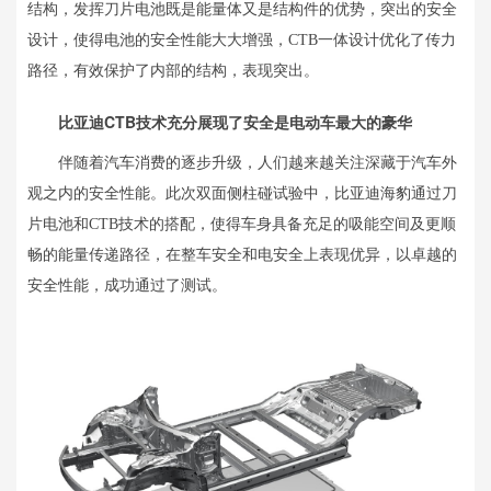
结构，发挥刀片电池既是能量体又是结构件的优势，突出的安全
设计，使得电池的安全性能大大增强，CTB一体设计优化了传力
路径，有效保护了内部的结构，表现突出。
比亚迪CTB技术充分展现了安全是电动车最大的豪华
伴随着汽车消费的逐步升级，人们越来越关注深藏于汽车外
观之内的安全性能。此次双面侧柱碰试验中，比亚迪海豹通过刀
片电池和CTB技术的搭配，使得车身具备充足的吸能空间及更顺
畅的能量传递路径，在整车安全和电安全上表现优异，以卓越的
安全性能，成功通过了测试。