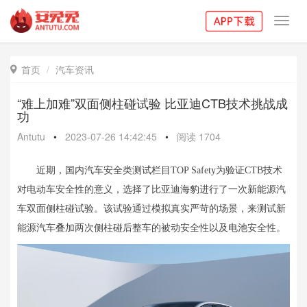
Toggl
navig
首页
汽车资讯

“难上加难”双面侧柱碰试验 比亚迪CTB技术挑战成
功
Antutu
•
2023-07-26 14:42:45
•
阅读
1704
近期，国内汽车安全类测试栏目TOP Safety为验证CTB技术
对电动车安全性的意义，选择了比亚迪海豹进行了一次新能源汽
车双面侧柱碰试验。该试验通过模拟真实严苛的场景，来测试新
能源汽车叠加两次侧柱碰后整车的被动安全性以及电池安全性。