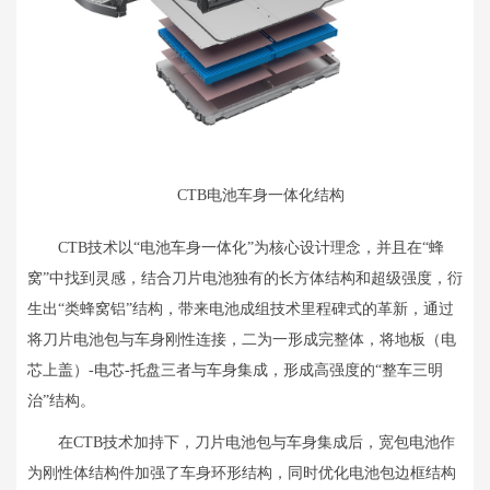
CTB电池车身一体化结构
CTB技术以“电池车身一体化”为核心设计理念，并且在“蜂
窝”中找到灵感，结合刀片电池独有的长方体结构和超级强度，衍
生出“类蜂窝铝”结构，带来电池成组技术里程碑式的革新，通过
将刀片电池包与车身刚性连接，二为一形成完整体，将地板（电
芯上盖）-电芯-托盘三者与车身集成，形成高强度的“整车三明
治”结构。
在CTB技术加持下，刀片电池包与车身集成后，宽包电池作
为刚性体结构件加强了车身环形结构，同时优化电池包边框结构