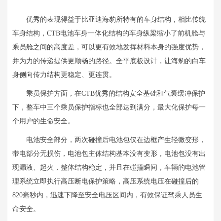
优秀的表现得益于比亚迪海豹所特有的车身结构，相比传统
车身结构，CTB电池车身一体化结构的车身纵梁缩小了前机舱与
乘员舱之间的高度差，可以更有效地发挥材料本身的强度优势，
并为力的传递提供更顺畅的路径。全平底板设计，让海豹的白车
身侧向传力结构更稳定、更连贯。
乘员保护方面，在CTB优秀的结构安全基础和气囊缓冲保护
下，整车中三个乘员保护指标也全部达到满分，最大化保护每一
个用户的生命安全。
电池安全部分，两次碰撞后电池包仅在边框产生轻微变形，
带电部分无损伤，电池包主体结构基本没有变形，电池包没有出
现漏液、起火，整体结构稳定，并且在碰撞瞬间，车辆的电池管
理系统立即执行高压断电保护策略，高压系统电压在碰撞后的
820毫秒内，迅速下降至安全电压区间内，有效保证驾乘人员生
命安全。