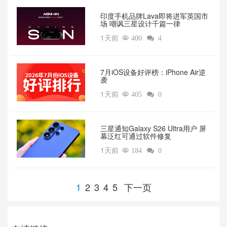
印度手机品牌Lava即将进军英国市
场 嘲讽三星设计千篇一律
1天前

400

4
7月iOS设备好评榜：iPhone Air逆
袭
1天前

405

0
三星通知Galaxy S26 Ultra用户 屏
幕泛红可通过软件修复
1天前

184

0
1
2
3
4
5
下一页