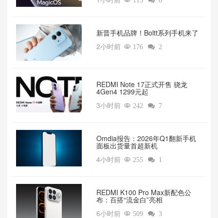

113

0
新晋手机品牌！Boltt系列手机来了
2小时前

176

2
REDMI Note 17正式开售 骁龙
4Gen4 1299元起
3小时前

242

7
Omdia报告：2026年Q1翻新手机
面板出货量首超新机
4小时前

255

1
REDMI K100 Pro Max新配色公
布：百搭“流金白”亮相
6小时前

509

3