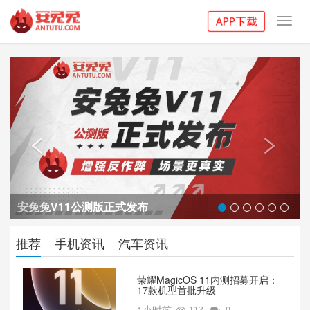
Toggl
navig
Previous
Next


安兔兔V11公测版正式发布
推荐
手机资讯
汽车资讯
荣耀MagicOS 11内测招募开启：
17款机型首批升级
1小时前