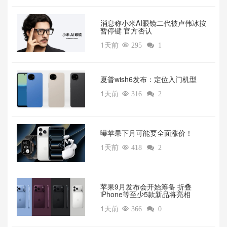
消息称小米AI眼镜二代被卢伟冰按
暂停键 官方否认
1天前

295

1
夏普wish6发布：定位入门机型
1天前

316

2
曝苹果下月可能要全面涨价！
1天前

418

2
苹果9月发布会开始筹备 折叠
iPhone等至少5款新品将亮相
1天前

366

0