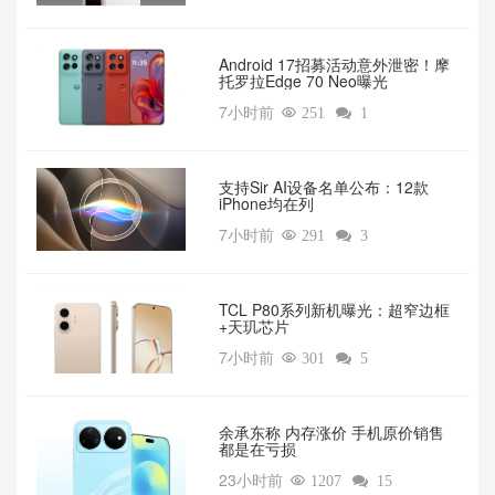
Android 17招募活动意外泄密！摩
托罗拉Edge 70 Neo曝光
7小时前

251

1
支持Sir AI设备名单公布：12款
iPhone均在列
7小时前

291

3
TCL P80系列新机曝光：超窄边框
+天玑芯片
7小时前

301

5
余承东称 内存涨价 手机原价销售
都是在亏损
23小时前

1207

15