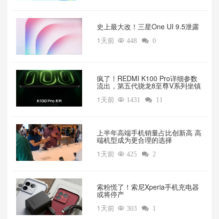
‌史上最大改！三星One UI 9.5泄露
1天前

448

0
疯了！REDMI K100 Pro详细参数
流出，第五代骁龙8至尊V系列坐镇‌
1天前

1431

11
上半年高端手机销量占比创新高 高
端机型成为更合理的选择
1天前

425

2
索粉慌了！索尼Xperia手机充电器
或将停产
1天前

303

1