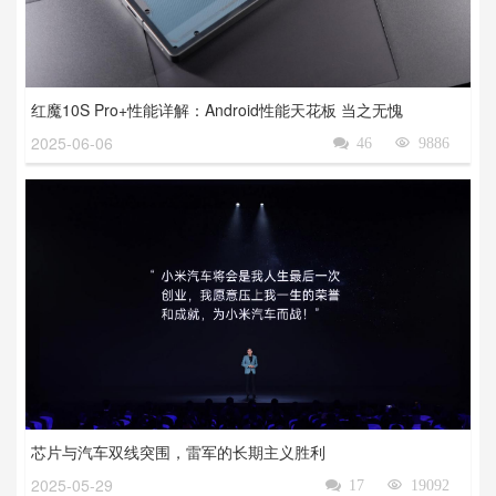
红魔10S Pro+性能详解：Android性能天花板 当之无愧
2025-06-06

46

9886
芯片与汽车双线突围，雷军的长期主义胜利
2025-05-29

17

19092