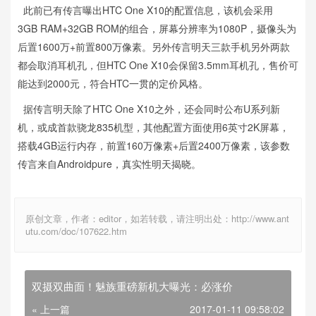
此前已有传言曝出HTC One X10的配置信息，该机会采用
3GB RAM+32GB ROM的组合，屏幕分辨率为1080P，摄像头为
后置1600万+前置800万像素。另外传言明天三款手机另外两款
都会取消耳机孔，但HTC One X10会保留3.5mm耳机孔，售价可
能达到2000元，符合HTC一贯的定价风格。
据传言明天除了HTC One X10之外，还会同时公布U系列新
机，或成首款骁龙835机型，其他配置方面使用6英寸2K屏幕，
搭载4GB运行内存，前置160万像素+后置2400万像素，该参数
传言来自Androidpure，真实性明天揭晓。
原创文章，作者：editor，如若转载，请注明出处：http://www.ant
utu.com/doc/107622.htm
双摄双曲面！魅族重磅新机大曝光：必涨价
« 上一篇
2017-01-11 09:58:02