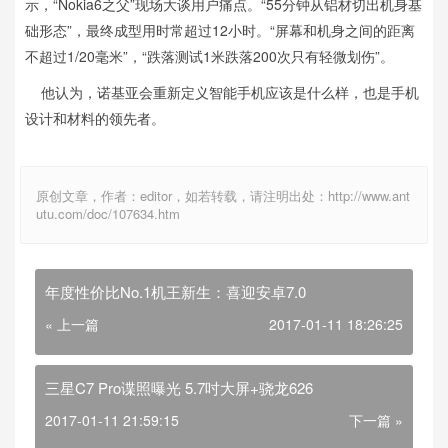
示，“Nokia6之父”现场大谈用户痛点。“55分钟从铝材切出机身基
础形态”，最终成型用时常超过12小时。“屏幕和机身之间的距离
不超过1/20毫米”，“跌落测试1米跌落200次只有轻微划伤”。
他认为，诺基亚会重新定义智能手机应该是什么样，也是手机
设计和材料的领先者。
原创文章，作者：editor，如若转载，请注明出处：http://www.ant
utu.com/doc/107634.htm
年度性价比No.1机王新生：喜迎安卓7.0
« 上一篇
2017-01-11 18:26:25
三星C7 Pro谍照曝光 5.7吋大屏+骁龙626
2017-01-11 21:59:15
下一篇 »