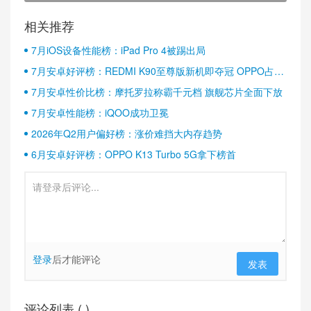
相关推荐
7月iOS设备性能榜：iPad Pro 4被踢出局
7月安卓好评榜：REDMI K90至尊版新机即夺冠 OPPO占据
半壁江山
7月安卓性价比榜：摩托罗拉称霸千元档 旗舰芯片全面下放
7月安卓性能榜：iQOO成功卫冕
2026年Q2用户偏好榜：涨价难挡大内存趋势
6月安卓好评榜：OPPO K13 Turbo 5G拿下榜首
登录
后才能评论
发表
评论列表 (
)