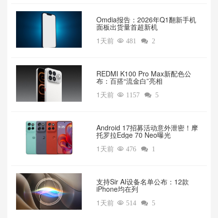
Omdia报告：2026年Q1翻新手机
面板出货量首超新机
1天前

481

2
REDMI K100 Pro Max新配色公
布：百搭“流金白”亮相
1天前

1157

5
Android 17招募活动意外泄密！摩
托罗拉Edge 70 Neo曝光
1天前

476

1
支持Sir AI设备名单公布：12款
iPhone均在列
1天前

514

5