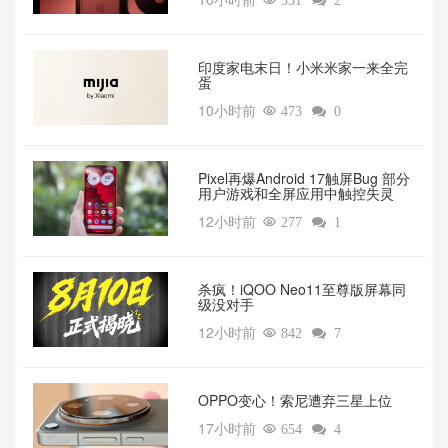

531

2
印度家电末日！小米米家一来全完
蛋
10小时前

473

0
Pixel再爆Android 17触屏Bug 部分
用户游戏和全屏应用中触控失灵
12小时前

277

1
杀疯！iQOO Neo11至尊版屏幕同
级没对手
12小时前

842

7
OPPO变心！索尼遭弃三星上位‌
17小时前

654

4