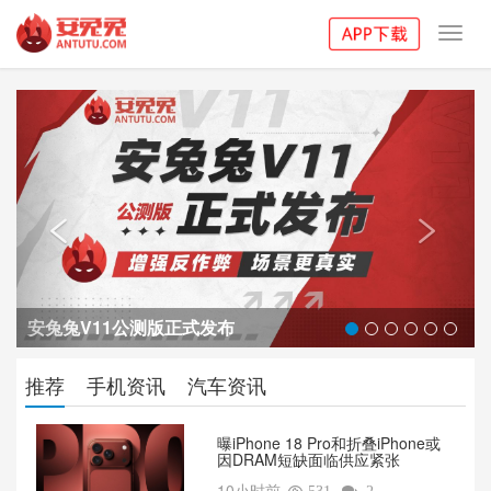
Toggl
navig
Previous
Next


安兔兔V11公测版正式发布
推荐
手机资讯
汽车资讯
曝iPhone 18 Pro和折叠iPhone或
因DRAM短缺面临供应紧张
10小时前