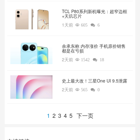
TCL P80系列新机曝光：超窄边框
+天玑芯片
1天前

605

6
余承东称 内存涨价 手机原价销售
都是在亏损
2天前

1542

18
‌史上最大改！三星One UI 9.5泄露
2天前

565

0
1
2
3
4
5
下一页