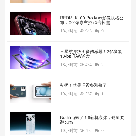
REDMI K100 Pro Max影像规格公
布：2亿像素主摄+5倍长焦
18小时前

948

9
三星核弹级图像传感器！2亿像素
16-bit RAW首发
18小时前

434

2
别扔！苹果旧设备涨价了‌
19小时前

537

1
‌Nothing疯了！6新机轰炸，销量要
翻50%‌
19小时前

492

0