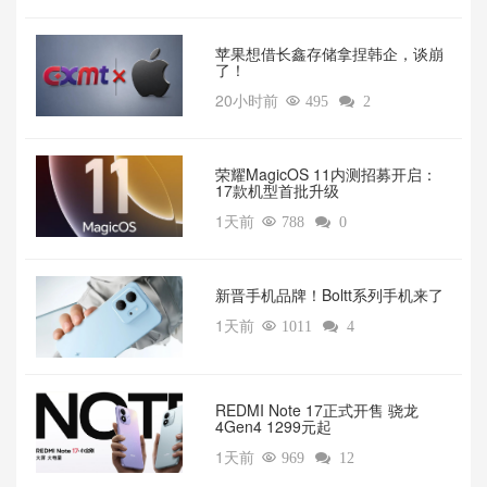
苹果想借长鑫存储拿捏韩企，谈崩
了！
20小时前

495

2
荣耀MagicOS 11内测招募开启：
17款机型首批升级
1天前

788

0
新晋手机品牌！Boltt系列手机来了
1天前

1011

4
REDMI Note 17正式开售 骁龙
4Gen4 1299元起
1天前

969

12