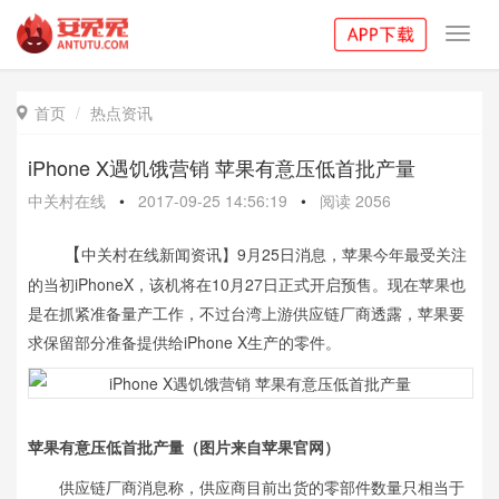
Toggl
navig
首页
热点资讯

iPhone X遇饥饿营销 苹果有意压低首批产量
中关村在线
•
2017-09-25 14:56:19
•
阅读
2056
中关村在线新闻资讯
】9月25日消息
，苹果今年最受关注
【
的当初iPhoneX，该机将在10月27日正式开启预售。现在苹果也
是在抓紧准备量产工作，不过台湾上游供应链厂商透露，苹果要
求保留部分准备提供给iPhone X生产的零件。
苹果有意压低首批产量（图片来自苹果官网）
供应链厂商消息称，供应商目前出货的零部件数量只相当于