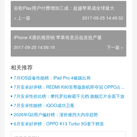
谷歌Play用户付费增加三成：超越苹果成全球最大
« 上一篇
2017-09-25 14:49:32
iPhone X遇饥饿营销 苹果有意压低首批产量
2017-09-25 14:56:19
下一篇 »
相关推荐
7月iOS设备性能榜：iPad Pro 4被踢出局
7月安卓好评榜：REDMI K90至尊版新机即夺冠 OPPO占据
半壁江山
7月安卓性价比榜：摩托罗拉称霸千元档 旗舰芯片全面下放
7月安卓性能榜：iQOO成功卫冕
2026年Q2用户偏好榜：涨价难挡大内存趋势
6月安卓好评榜：OPPO K13 Turbo 5G拿下榜首