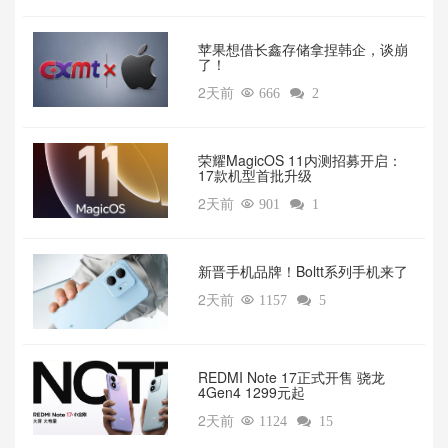
苹果想借长鑫存储拿捏韩企，谈崩
了！
2天前

666

2
荣耀MagicOS 11内测招募开启：
17款机型首批升级
2天前

901

1
新晋手机品牌！Boltt系列手机来了
2天前

1157

5
REDMI Note 17正式开售 骁龙
4Gen4 1299元起
2天前

1124

15