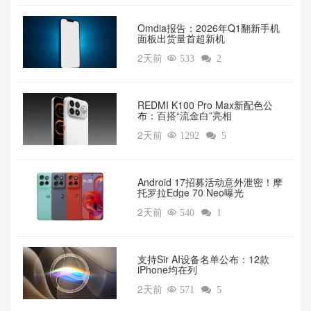
Omdia报告：2026年Q1翻新手机
面板出货量首超新机
2天前

533

2
REDMI K100 Pro Max新配色公
布：百搭“流金白”亮相
2天前

1292

5
Android 17招募活动意外泄密！摩
托罗拉Edge 70 Neo曝光
2天前

540

1
支持Sir AI设备名单公布：12款
iPhone均在列
2天前

571

5