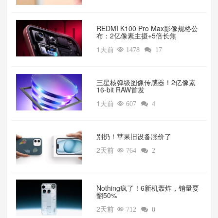
REDMI K100 Pro Max影像规格公
布：2亿像素主摄+5倍长焦
1天前

1478

17
三星核弹级图像传感器！2亿像素
16-bit RAW首发
1天前

607

4
别扔！苹果旧设备涨价了‌
2天前

764

2
‌Nothing疯了！6新机轰炸，销量要
翻50%‌
2天前

712

0