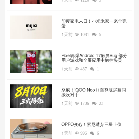

1226

5
印度家电末日！小米米家一来全完
蛋
1天前

1081

5
Pixel再爆Android 17触屏Bug 部分
用户游戏和全屏应用中触控失灵
1天前

487

1
杀疯！iQOO Neo11至尊版屏幕同
级没对手
1天前

1706

23
OPPO变心！索尼遭弃三星上位‌
1天前

996

6