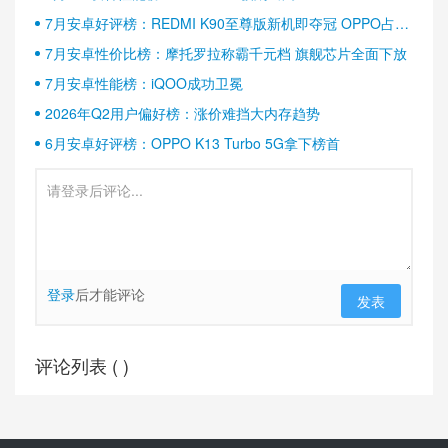
7月安卓好评榜：REDMI K90至尊版新机即夺冠 OPPO占据
半壁江山
7月安卓性价比榜：摩托罗拉称霸千元档 旗舰芯片全面下放
7月安卓性能榜：iQOO成功卫冕
2026年Q2用户偏好榜：涨价难挡大内存趋势
6月安卓好评榜：OPPO K13 Turbo 5G拿下榜首
登录
后才能评论
发表
评论列表 (
)