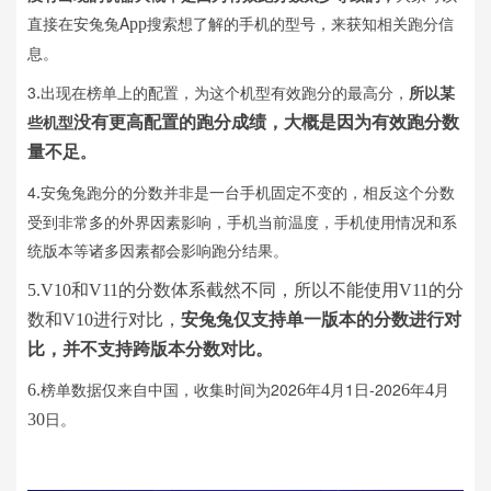
直接在安兔兔A
搜索想了解的手机的型号，来获知相关跑分信
pp
息。
3
出现在榜单上的配置，为这个机型有效跑分的最高分，
所以某
.
些机型
没有更高配置的跑分成绩，大概是因为有效跑分数
。
量不足
4
安兔兔跑分的分数并非是一台手机固定不变的，相反这个分数
.
受到非常多的外界因素影响，手机当前温度，手机使用情况和系
统版本等诸多因素都会影响跑分结果。
5.V10和V11的分数体系截然不同，所以不能使用V11的分
数和V10进行对比，
安兔兔仅支持单一版本的分数进行对
比，并不支持跨版本分数对比。
榜单数据仅来自中国，收集时间为202
年
月1日-202
年
月
6.
6
4
6
4
日。
30