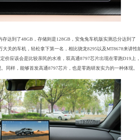
的内存达到了48GB，存储则是128GB，安兔兔车机版实测总分达到了
0万大关的车机，轻松拿下第一名，相比骁龙8295以及MT8678来讲性
定价应该会是比较亲民的水准，双高通8797芯片出现在零跑D19上
。同样，能够首发高通8797芯片，也是零跑研发实力的一种体现。