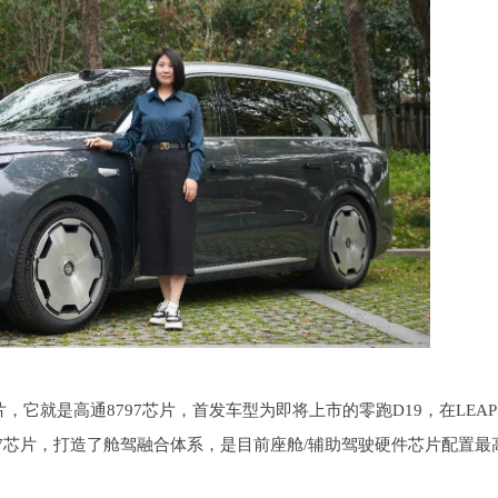
它就是高通8797芯片，首发车型为即将上市的零跑D19，在LEAP 4
97芯片，打造了舱驾融合体系，是目前座舱/辅助驾驶硬件芯片配置最