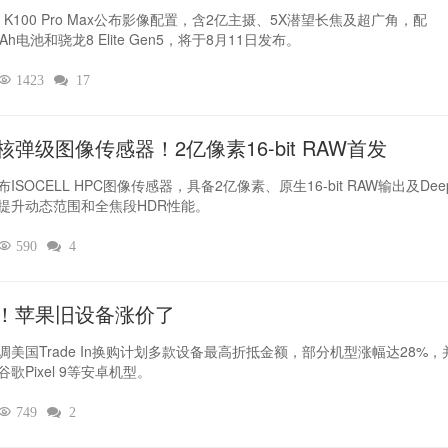
I K100 Pro Max公布影像配置，含2亿主摄、5X潜望长焦及超广角，配
mAh电池和骁龙8 Elite Gen5，将于8月11日发布。

1423

17
核弹级图像传感器！2亿像素16-bit RAW首发
ISOCELL HPC图像传感器，具备2亿像素、原生16-bit RAW输出及Deep
提升动态范围和全焦段HDR性能。

590

4
！苹果旧设备涨价了‌
调美国Trade In换购计划多款设备最高折抵金额，部分机型涨幅达28%，
歌Pixel 9等安卓机型。

749

2