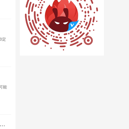
1天前

470
杀疯！iQ
0定
iQOO Neo
制版，性能与
1天前

1623
OPPO变
，可能
OPPO计划将索
影响索尼市场
1天前

971
倍长
REDMI 