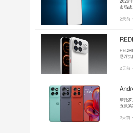
202
市场成
2天前
RED
REDM
悬浮氛
2天前
And
摩托罗拉
五款紧
2天前