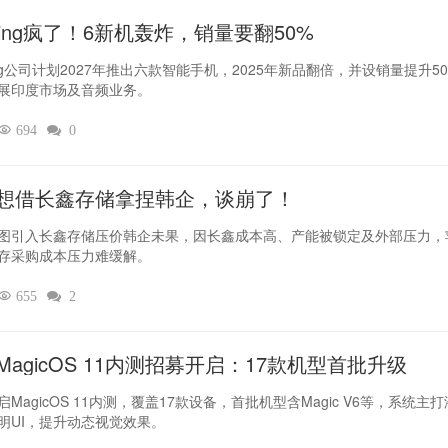
thing疯了！6新机轰炸，销量要翻50%‌
hing公司计划2027年推出六款智能手机，2025年新品翻倍，并设销量提升5
展印度市场及音频业务。

694

0
想借长鑫存储拿捏韩企，谈崩了！
图引入长鑫存储压价韩企未果，因长鑫成本高、产能被锁定及外部压力，
存采购成本压力难缓解。

655

2
MagicOS 11内测招募开启：17款机型首批升级
MagicOS 11内测，覆盖17款设备，首批机型含Magic V6等，系统主
明UI，提升动态视觉效果。