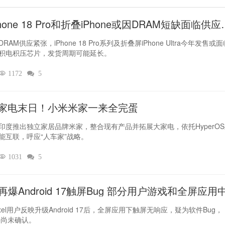
hone 18 Pro和折叠iPhone或因DRAM短缺面临供应
RAM供应紧张，iPhone 18 Pro系列及折叠屏iPhone Ultra今年发售或
积电积压芯片，发货周期可能延长。

1172

5
家电末日！小米米家一来全完蛋
印度推出独立家居品牌米家，整合现有产品并拓展大家电，依托HyperO
能互联，呼应“人车家”战略。

1031

5
el再爆Android 17触屏Bug 部分用户游戏和全屏应用
灵
xel用户反映升级Android 17后，全屏应用下触屏无响应，疑为软件Bug，
le尚未确认。