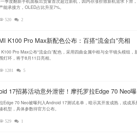
6年一季度翻新手机面板出货量首次超过新机，因内存涨价致新机需求下滑
产能承接方，OLED占比升至7%。

520

2
MI K100 Pro Max新配色公布：百搭“流金白”亮相
I K100 Pro Max公布“流金白”配色，采用四曲金属中框与全平镜头模组，
围灯环，将于8月11日亮相。

1281

5
roid 17招募活动意外泄密！摩托罗拉Edge 70 Neo
Edge 70 Neo被曝列入Android 17测试名单，暗示其开发成熟，或成
凑机型，具体参数待官方公布。

529

1