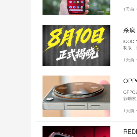
1天前
杀疯
iQOO
制版，
1天前
OP
OPP
影响索
1天前
RED