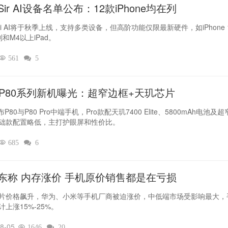
ir AI设备名单公布：12款iPhone均在列
iri AI将于秋季上线，支持多类设备，但高阶功能仅限最新硬件，如iPhone 
列和M4以上iPad。

561

5
L P80系列新机曝光：超窄边框+天玑芯片
布P80与P80 Pro中端手机，Pro款配天玑7400 Elite、5800mAh电池及
础款配置略低，主打护眼屏和性价比。

685

6
东称 内存涨价 手机原价销售都是在亏损
片价格飙升，华为、小米等手机厂商被迫涨价，中低端市场受影响最大，
计上涨15%-25%。
8-05

1646

20