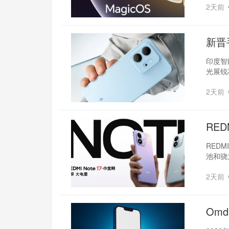
2天前
新晋
印度智
光展锐
2天前
RED
REDM
池和骁
2天前
Om