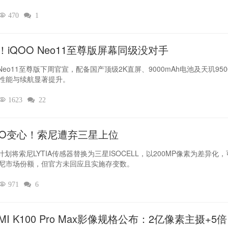

470

1
！iQOO Neo11至尊版屏幕同级没对手
 Neo11至尊版下周官宣，配备国产顶级2K直屏、9000mAh电池及天玑950
性能与续航显著提升。

1623

22
PO变心！索尼遭弃三星上位‌
O计划将索尼LYTIA传感器替换为三星ISOCELL，以200MP像素为差异化
尼市场份额，但官方未回应且实施存变数。

971

6
MI K100 Pro Max影像规格公布：2亿像素主摄+5