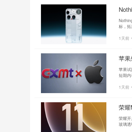
‌No
Not
标，拓
1天前
苹果
苹果试
短期内
1天前
荣耀
荣耀开启
玻璃透