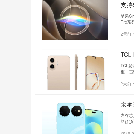
支持S
苹果S
Pro系
2天前
TC
TCL发
框，基
2天前
余承
内存芯
均价预
2026-0