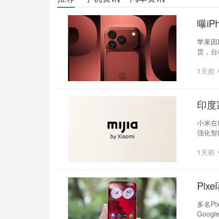
曝iP
张
苹果因D
货，台
1天前
印度
小米在
强化智
1天前
Pix
控失
多名Pi
Goog