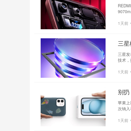
焦
REDM
9070
1天前
三星
三星发布
技术，
1天前
别扔
苹果上
次纳入谷
1天前