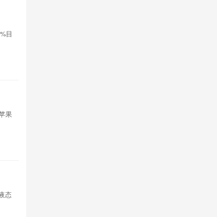
‌Nothi
0%目
Nothing公
标，拓展印度
1天前

694
苹果想借
苹果
苹果试图引入
短期内存采购
1天前

655
荣耀Mag
打液态
荣耀开启Magi
玻璃透明UI，