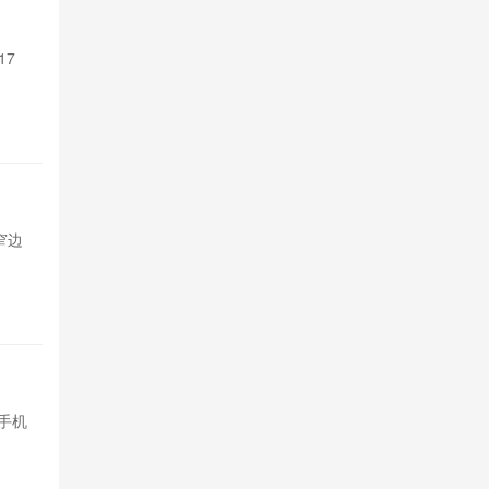
支持Sir 
17
苹果Siri A
Pro系列和M4以
2天前

561
TCL P
超窄边
TCL发布P80与
框，基础款配
2天前

685
余承东称
手机
内存芯片价格
均价预计上涨15
2026-08-05