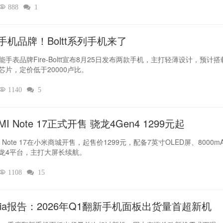

888

1
手机品牌！Boltt系列手机来了
能手表品牌Fire-Boltt宣布8月25日发布两款手机，主打轻薄设计，预计搭
芯片，定价低于20000卢比。

1140

5
MI Note 17正式开售 骁龙4Gen4 1299元起
I Note 17在小米商城开售，起售价1299元，配备7英寸OLED屏、8000m
龙4平台，主打大屏长续航。

1108

15
dia报告：2026年Q1翻新手机面板出货量首超新机