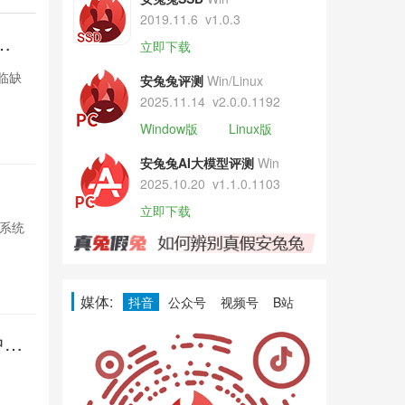
2019.11.6
v1.0.3
紧
曝iPhon
立即下载
张
面临缺
苹果因DRAM供应
安兔兔评测
Win/Linux
货，台积电积
2025.11.14
v2.0.0.1192
Window版
Linux版
1天前

1172
安兔兔AI大模型评测
Win
2025.10.20
v1.1.0.1103
印度家电
立即下载
S系统
小米在印度推出
强化智能互联，
1天前

1031
媒体:
抖音
公众号
视频号
B站
中触
Pixel再
控失灵
多名Pixel用
Google尚未