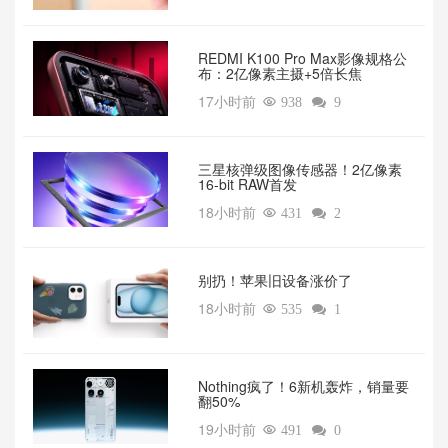
REDMI K100 Pro Max影像规格公
布：2亿像素主摄+5倍长焦
17小时前

938

9
三星核弹级图像传感器！2亿像素
16-bit RAW首发
18小时前

431

2
别扔！苹果旧设备涨价了‌
18小时前

535

1
‌Nothing疯了！6新机轰炸，销量要
翻50%‌
19小时前

491

0