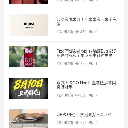

526

2
印度家电末日！小米米家一来全完
蛋
10小时前

470

0
Pixel再爆Android 17触屏Bug 部分
用户游戏和全屏应用中触控失灵
12小时前

275

1
杀疯！iQOO Neo11至尊版屏幕同
级没对手
12小时前

838

7
OPPO变心！索尼遭弃三星上位‌
16小时前

652

4