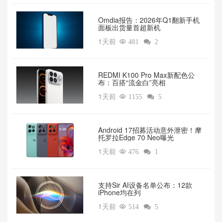
Omdia报告：2026年Q1翻新手机
面板出货量首超新机
1天前

481

2
REDMI K100 Pro Max新配色公
布：百搭“流金白”亮相
1天前

1155

5
Android 17招募活动意外泄密！摩
托罗拉Edge 70 Neo曝光
1天前

476

1
支持Sir AI设备名单公布：12款
iPhone均在列
1天前

514

5