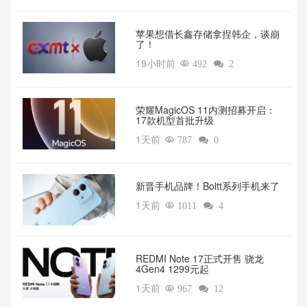
苹果想借长鑫存储拿捏韩企，谈崩
了！
19小时前

492

2
荣耀MagicOS 11内测招募开启：
17款机型首批升级
1天前

787

0
新晋手机品牌！Boltt系列手机来了
1天前

1011

4
REDMI Note 17正式开售 骁龙
4Gen4 1299元起
1天前

967

12