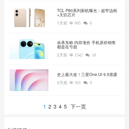
TCL P80系列新机曝光：超窄边框
+天玑芯片
1天前

605

6
余承东称 内存涨价 手机原价销售
都是在亏损
2天前

1542

18
‌史上最大改！三星One UI 9.5泄露
2天前

565

0
1
2
3
4
5
下一页