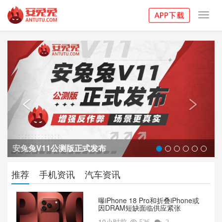
Toggl
navig
Previous
Next


安兔兔V11公测版正式发布
推荐
手机资讯
汽车资讯
曝iPhone 18 Pro和折叠iPhone或
因DRAM短缺面临供应紧张
10小时前