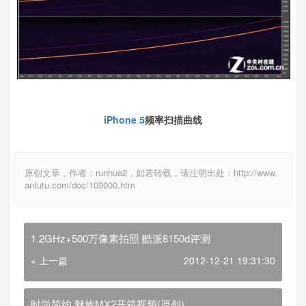
iPhone 5
频率扫描曲线
原创文章，作者：runhua2，如若转载，请注明出处：http://www.
antutu.com/doc/103000.htm
1.2GHz+500万像素拍照 酷派8150d评测
« 上一篇
2012-12-21 19:31:30
时尚简约 魅族MX2开箱视频(原创)