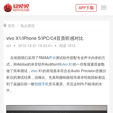
Toggl
navig
首页
热点资讯

vivo X1/iPhone 5/IPC/C4音质听感对比
zol
•
2012-12-21 19:33:41
•
阅读
1812
在前面我们采用了RMAA
声卡
测试软件搭配专业声卡内录的方
式，和Adobe的录音软件Audition对
vivo X1
的一些客观素质参数
做了简单测试，
vivo
X1的表现基本符合在Audio Precision音频分
析仪的测试结果，信噪比、失真和频响曲线等基本性能指标都达
到了超越目前一般
智能手机
音乐素质、并且达到Hi-Fi标准的水
平。