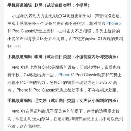
手机频道编辑 赵昊（试听曲目类型：小提琴）
小提琴的表现力方面七彩虹C4明显更加出彩，声音纯净通透。
主观上感觉另外三个设备的差距都不是很大，相对而言
iPhone5
和iPod Classic听觉上柔和一些冲击力不是很强，作为主旋律的
小提琴声和背景音区分并不明显，而在这方面vivo X1表现的要稍
好一些。
手机频道编辑 李涛（试听曲目类型：小编制室内乐与交响乐）
vivo X1和七彩虹C4都是耐听的设备，听感都很好，素质也各
有千秋，C4略微出挑一些，
iPhone
和iPod Classic动态和气势上
面都不如C4来的给力，另外C4的细节呈现能力还比vivo X1高
点，iPhone和iPod Classic素质上都差不多，不存在档次差距。
手机频道编辑
毛文婷（试听曲目类型：女声及小编制室内乐）
vivo X1在保证均衡几乎无染色的前提下，声音的透明度比较
高，即使面对强大的C4，在透明度和细节呈现上面几乎可以做到
不输，这点我很赞。