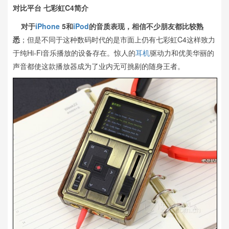
对比平台 七彩虹C4简介
对于
iPhone
5和
iPod
的音质表现，相信不少朋友都比较熟
悉
；但是不同于这种数码时代的是市面上仍有七彩虹C4这样致力
于纯Hi-Fi音乐播放的设备存在。惊人的
耳机
驱动力和优美华丽的
声音都使这款播放器成为了业内无可挑剔的随身王者。