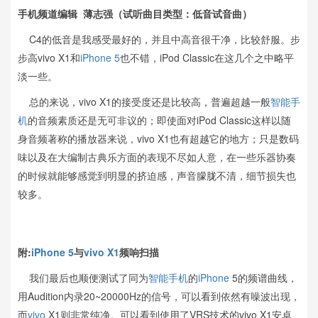
手机频道编辑 薄志强（试听曲目类型：低音试音曲）
C4的低音是我感受最好的，并且中高音很干净，比较舒服。步
步高vivo X1和
iPhone 5
也不错，iPod Classic在这几个之中略平
淡一些。
总的来说，vivo X1的接受度还是比较高，普遍超越一般
智能手
机
的音频素质还是无可非议的；即使面对iPod Classic这样以随
身音频著称的播放器来说，vivo X1也有超越它的地方；只是数码
味以及在大编制古典乐方面的表现不尽如人意，在一些乐器协奏
的时候就能够感觉到明显的挤迫感，声音朦胧不清，细节损失也
较多。
附:
iPhone 5
与
vivo X1
频响扫描
我们最后也顺便测试了同为
智能手机
的
iPhone
5的频谱曲线，
用Audition内录20~20000Hz的信号，可以看到依然有噪波出现，
而
vivo
X1则非常纯净。可以看到使用了VRS技术的vivo X1安卓