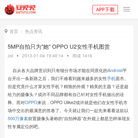
Toggl
navig
首页
热点资讯

5MP自拍只为"她" OPPO U2女性手机图赏
zol
•
2013-01-04 19:40:14
•
阅读
1416
自从各大品牌意识到只有细分市场才能在同质化的
Android
平
台开出一条新路之后，我们不难看到越来越多的女性
手机
面市。
但是究竟什么才算女性手机？精致的外观？精美的主题？还是超
给力的摄像头？或许不同品牌都有自己针对女性手机做出的诠
释。而对
OPPO
来说，OPPO Ulike2或许就是他们在女性手机市
场中交出的最满意的答卷了。今天就让我们一起先来看看这款以
500万像素
前置摄像头著称的“自拍神器”在外观上都是怎样体现女
性专属定位的吧。