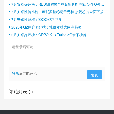
7月安卓好评榜：REDMI K90至尊版新机即夺冠 OPPO占据
半壁江山
7月安卓性价比榜：摩托罗拉称霸千元档 旗舰芯片全面下放
7月安卓性能榜：iQOO成功卫冕
2026年Q2用户偏好榜：涨价难挡大内存趋势
6月安卓好评榜：OPPO K13 Turbo 5G拿下榜首
登录
后才能评论
发表
评论列表 (
)