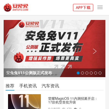
Toggl
navig
Previous
Next


安兔兔V11公测版正式发布
推荐
手机资讯
汽车资讯
荣耀MagicOS 11内测招募开启：
17款机型首批升级
9小时前