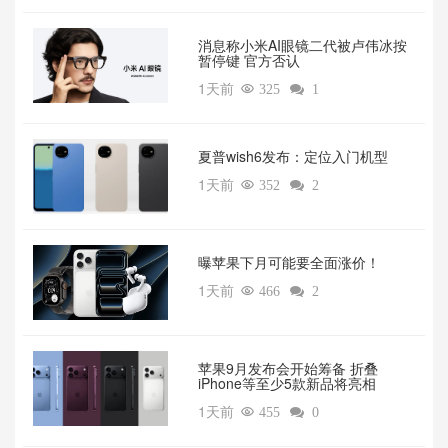
消息称小米AI眼镜二代被卢伟冰按
暂停键 官方否认
1天前

325

1
夏普wish6发布：定位入门机型
1天前

352

2
曝苹果下月可能要全面涨价！
1天前

466

2
苹果9月发布会开始筹备 折叠
iPhone等至少5款新品将亮相
1天前

455

0