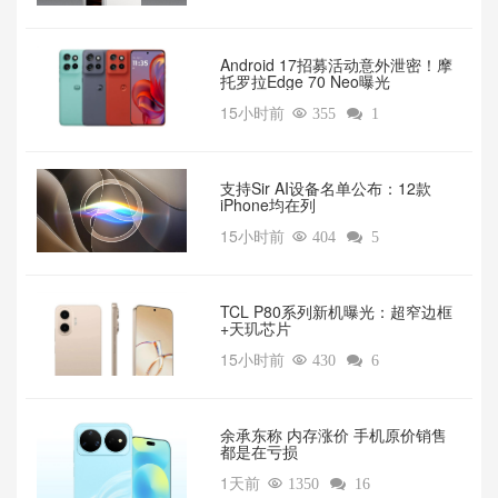
Android 17招募活动意外泄密！摩
托罗拉Edge 70 Neo曝光
15小时前

355

1
支持Sir AI设备名单公布：12款
iPhone均在列
15小时前

404

5
TCL P80系列新机曝光：超窄边框
+天玑芯片
15小时前

430

6
余承东称 内存涨价 手机原价销售
都是在亏损
1天前

1350

16