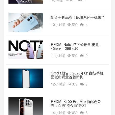

479

0
新晋手机品牌！Boltt系列手机来了
10小时前

599

4
REDMI Note 17正式开售 骁龙
4Gen4 1299元起
11小时前

592

9
Omdia报告：2026年Q1翻新手机
面板出货量首超新机
12小时前

372

2
REDMI K100 Pro Max新配色公
布：百搭“流金白”亮相
14小时前

839

3