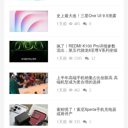
‌史上最大改！三星One UI 9.5泄露
1天前

485

0
疯了！REDMI K100 Pro详细参数
流出，第五代骁龙8至尊V系列坐镇‌
1天前

1595

12
上半年高端手机销量占比创新高 高
端机型成为更合理的选择
1天前

462

2
索粉慌了！索尼Xperia手机充电器
或将停产
1天前

335

1