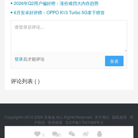
2026年Q2用户偏好榜：涨价难挡大内存趋势
6月安卓好评榜：OPPO K13 Turbo 5G拿下榜首
登录
后才能评论
发表
评论列表 (
)
Copyright© 2010-
2026
安兔兔 ALL Rights Reserved.
关于我们
隐私政策
用
户协议
登录政策
京ICP备17041489号-2
京公网安备 11010502054377号





0
0