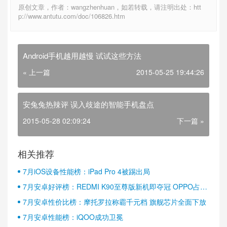
原创文章，作者：wangzhenhuan，如若转载，请注明出处：htt
p://www.antutu.com/doc/106826.htm
Android手机越用越慢 试试这些方法
« 上一篇
2015-05-25 19:44:26
安兔兔热辣评 误入歧途的智能手机盘点
2015-05-28 02:09:24
下一篇 »
相关推荐
7月iOS设备性能榜：iPad Pro 4被踢出局
7月安卓好评榜：REDMI K90至尊版新机即夺冠 OPPO占据
半壁江山
7月安卓性价比榜：摩托罗拉称霸千元档 旗舰芯片全面下放
7月安卓性能榜：iQOO成功卫冕