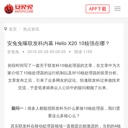
Toggl
navig
首页
热点资讯

安兔兔曝联发科内幕 Helio X20 10核强在哪？
安兔兔
•
2015-05-26 00:05:05
•
阅读
1155
前段时间写了一篇关于联发科10核处理器的文章，在文章中为大
家介绍了10核处理器的运行机制以及对10核处理器的前景分析。
文章发布之后，引来了众多网友的议论。恰逢联发科过来做技术
交流，于是笔者就将众人心目中的疑问都抛了出来。
疑问一：
很多人都疑惑联发科为什么要做10核处理器，我们需
要这么多核心么？
其实联发科在移动处理器领域一直都是比较激进的，当初的4核