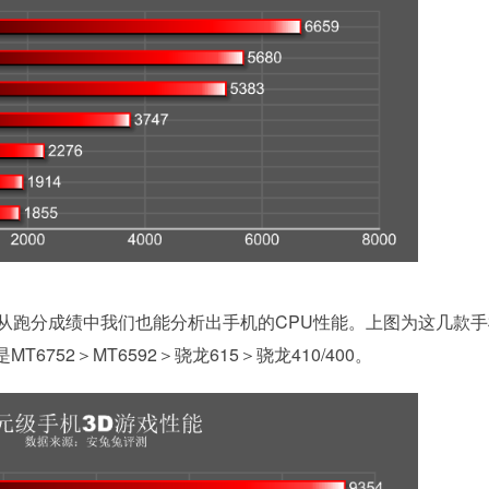
跑分成绩中我们也能分析出手机的CPU性能。上图为这几款手
6752＞MT6592＞骁龙615＞骁龙410/400。