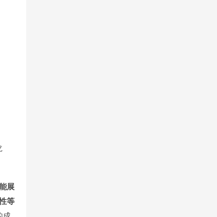
龙
能展
性等
的成