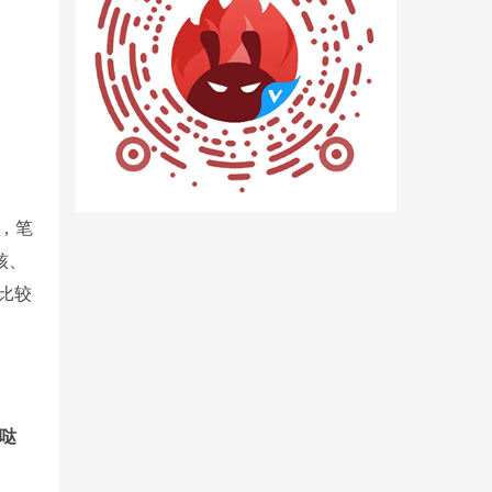
，笔
核、
比较
么哒