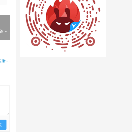
篇 »
占据半
表