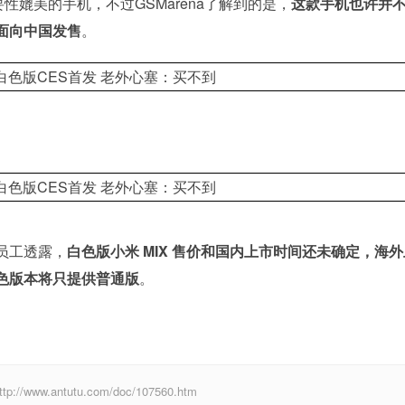
要性媲美的手机，不过GSMarena了解到的是，
这款手机也许并
面向中国发售
。
员工透露，
白色版小米 MIX 售价和国内上市时间还未确定，海
色版本将只提供普通版
。
w.antutu.com/doc/107560.htm