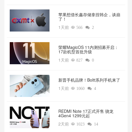
苹果想借长鑫存储拿捏韩企，谈崩
了！
1天前

566

2
荣耀MagicOS 11内测招募开启：
17款机型首批升级
1天前

827

0
新晋手机品牌！Boltt系列手机来了
1天前

1060

4
REDMI Note 17正式开售 骁龙
4Gen4 1299元起
2天前

1023

14