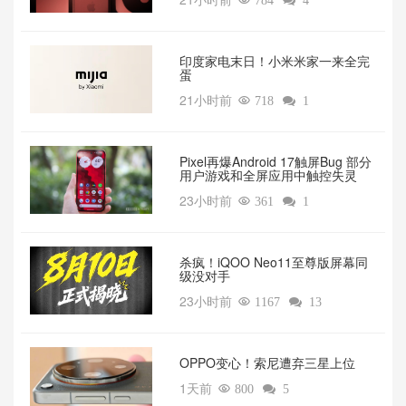

784

4
印度家电末日！小米米家一来全完
蛋
21小时前

718

1
Pixel再爆Android 17触屏Bug 部分
用户游戏和全屏应用中触控失灵
23小时前

361

1
杀疯！iQOO Neo11至尊版屏幕同
级没对手
23小时前

1167

13
OPPO变心！索尼遭弃三星上位‌
1天前

800

5