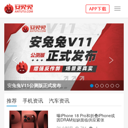
Toggl
navig
Previous
Next


安兔兔V11公测版正式发布
推荐
手机资讯
汽车资讯
曝iPhone 18 Pro和折叠iPhone或
因DRAM短缺面临供应紧张
21小时前