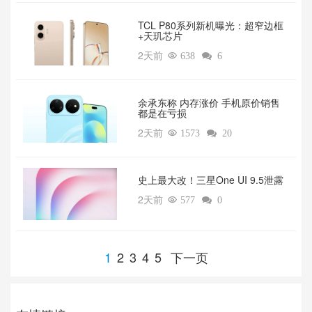
TCL P80系列新机曝光：超窄边框
+天玑芯片
2天前

638

6
余承东称 内存涨价 手机原价销售
都是在亏损
2天前

1573

20
‌史上最大改！三星One UI 9.5泄露
2天前

577

0
1
2
3
4
5
下一页