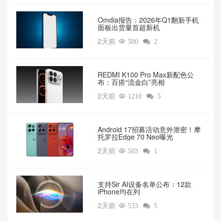
Omdia报告：2026年Q1翻新手机
面板出货量首超新机
2天前

500

2
REDMI K100 Pro Max新配色公
布：百搭“流金白”亮相
2天前

1210

5
Android 17招募活动意外泄密！摩
托罗拉Edge 70 Neo曝光
2天前

503

1
支持Sir AI设备名单公布：12款
iPhone均在列
2天前

533

5