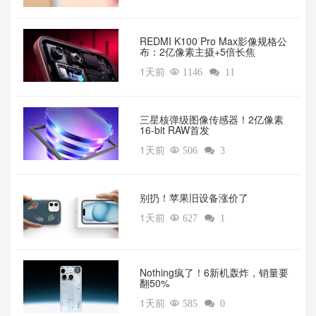
REDMI K100 Pro Max影像规格公
布：2亿像素主摄+5倍长焦
1天前

1146

11
三星核弹级图像传感器！2亿像素
16-bit RAW首发
1天前

506

3
别扔！苹果旧设备涨价了‌
1天前

627

1
‌Nothing疯了！6新机轰炸，销量要
翻50%‌
1天前

585

0