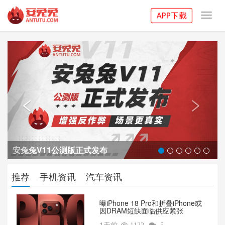
Toggl
navig
Previous
Next


安兔兔V11公测版正式发布
推荐
手机资讯
汽车资讯
曝iPhone 18 Pro和折叠iPhone或
因DRAM短缺面临供应紧张
1天前