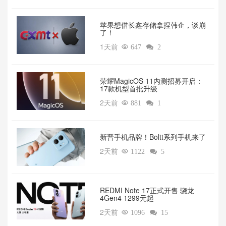
苹果想借长鑫存储拿捏韩企，谈崩
了！
1天前

647

2
荣耀MagicOS 11内测招募开启：
17款机型首批升级
2天前

881

1
新晋手机品牌！Boltt系列手机来了
2天前

1122

5
REDMI Note 17正式开售 骁龙
4Gen4 1299元起
2天前

1096

15