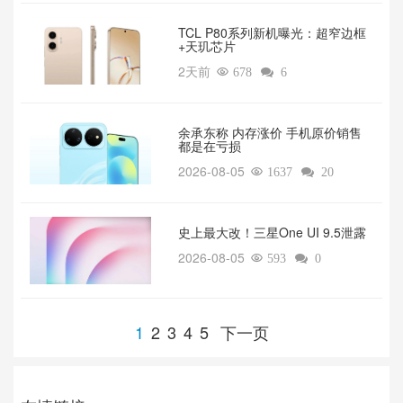
TCL P80系列新机曝光：超窄边框
+天玑芯片
2天前

678

6
余承东称 内存涨价 手机原价销售
都是在亏损
2026-08-05

1637

20
‌史上最大改！三星One UI 9.5泄露
2026-08-05

593

0
1
2
3
4
5
下一页