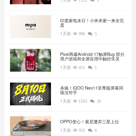

1122

5
印度家电末日！小米米家一来全完
蛋
1天前

996

5
Pixel再爆Android 17触屏Bug 部分
用户游戏和全屏应用中触控失灵
1天前

451

1
杀疯！iQOO Neo11至尊版屏幕同
级没对手
1天前

1563

20
OPPO变心！索尼遭弃三星上位‌
1天前

952

6