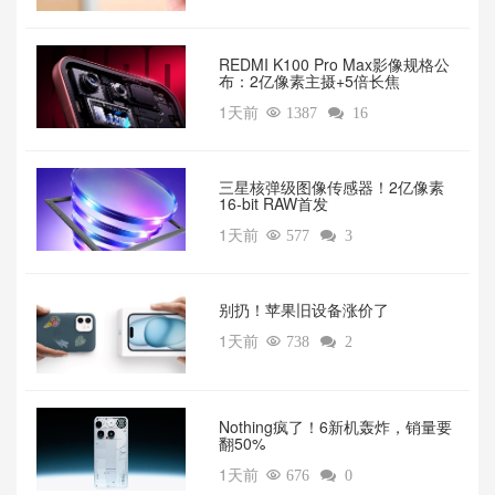
REDMI K100 Pro Max影像规格公
布：2亿像素主摄+5倍长焦
1天前

1387

16
三星核弹级图像传感器！2亿像素
16-bit RAW首发
1天前

577

3
别扔！苹果旧设备涨价了‌
1天前

738

2
‌Nothing疯了！6新机轰炸，销量要
翻50%‌
1天前

676

0