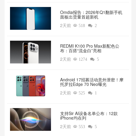
Omdia报告：2026年Q1翻新手机
面板出货量首超新机
2天前

518

2
REDMI K100 Pro Max新配色公
布：百搭“流金白”亮相
2天前

1274

5
Android 17招募活动意外泄密！摩
托罗拉Edge 70 Neo曝光
2天前

525

1
支持Sir AI设备名单公布：12款
iPhone均在列
2天前

553

5