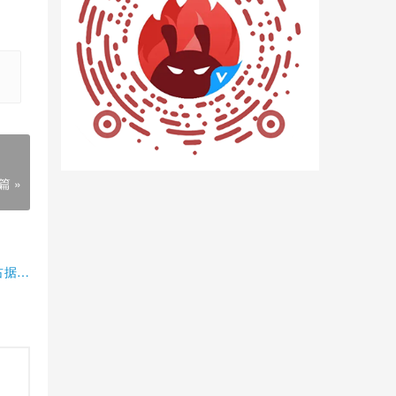
篇 »
占据半