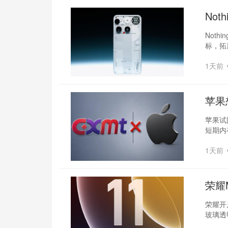
‌No
Not
标，拓
1天前
苹果
苹果试
短期内
1天前
荣耀
荣耀开启
玻璃透