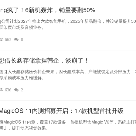
thing疯了！6新机轰炸，销量要翻50%‌
hing公司计划2027年推出六款智能手机，2025年新品翻倍，并设销量提升5
展印度市场及音频业务。

663

0
想借长鑫存储拿捏韩企，谈崩了！
图引入长鑫存储压价韩企未果，因长鑫成本高、产能被锁定及外部压力，
存采购成本压力难缓解。

636

2
MagicOS 11内测招募开启：17款机型首批升级
MagicOS 11内测，覆盖17款设备，首批机型含Magic V6等，系统主
明UI，提升动态视觉效果。