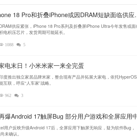
hone 18 Pro和折叠iPhone或因DRAM短缺面临供应
RAM供应紧张，iPhone 18 Pro系列及折叠屏iPhone Ultra今年发售或
积电积压芯片，发货周期可能延长。

1088

5
家电末日！小米米家一来全完蛋
印度推出独立家居品牌米家，整合现有产品并拓展大家电，依托HyperO
能互联，呼应“人车家”战略。

962

3
el再爆Android 17触屏Bug 部分用户游戏和全屏应用
灵
xel用户反映升级Android 17后，全屏应用下触屏无响应，疑为软件Bug，
le尚未确认。