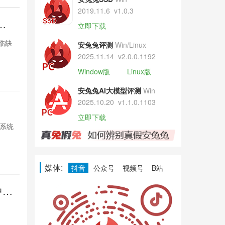
2019.11.6
v1.0.3
紧
曝iPhon
立即下载
张
面临缺
苹果因DRAM供应
安兔兔评测
Win/Linux
货，台积电积
2025.11.14
v2.0.0.1192
Window版
Linux版
1天前

1088
安兔兔AI大模型评测
Win
2025.10.20
v1.1.0.1103
印度家电
立即下载
S系统
小米在印度推出
强化智能互联，
1天前

962
媒体:
抖音
公众号
视频号
B站
中触
Pixel再
控失灵
多名Pixel用
Google尚未