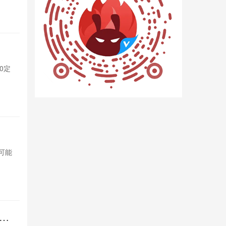
1天前

439
杀疯！iQ
0定
iQOO Neo
制版，性能与
1天前

1498
OPPO变
，可能
OPPO计划将索
影响索尼市场
1天前

928
倍长
REDMI 