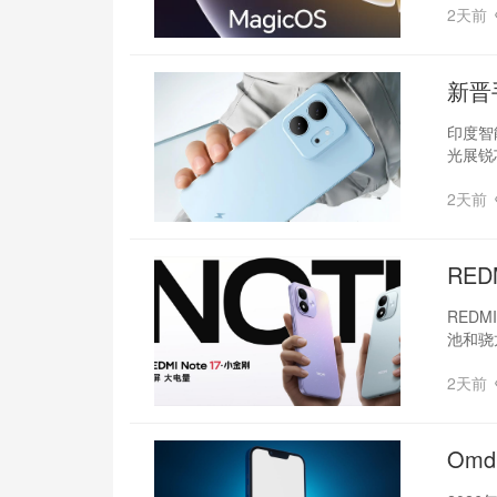
2天前
新晋
印度智
光展锐
2天前
RED
REDM
池和骁
2天前
Om