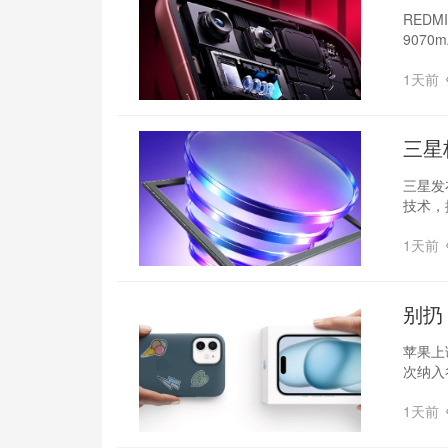
焦
REDM
9070
1天前
三星
三星发布
技术，
1天前
别扔
苹果上
次纳入谷
1天前