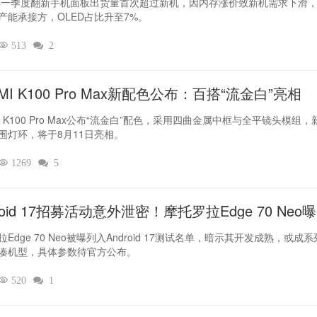
6年一季度翻新手机面板出货量首次超过新机，因内存涨价致新机需求下滑
产能承接方，OLED占比升至7%。

513

2
MI K100 Pro Max新配色公布：百搭“流金白”亮相
I K100 Pro Max公布“流金白”配色，采用四曲金属中框与全平镜头模组，
围灯环，将于8月11日亮相。

1269

5
roid 17招募活动意外泄密！摩托罗拉Edge 70 Neo
Edge 70 Neo被曝列入Android 17测试名单，暗示其开发成熟，或成
凑机型，具体参数待官方公布。

520

1