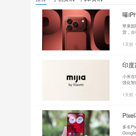
曝iP
张
苹果因D
货，台
1天前
印度
小米在
强化智
1天前
Pix
控失
多名Pi
Goog