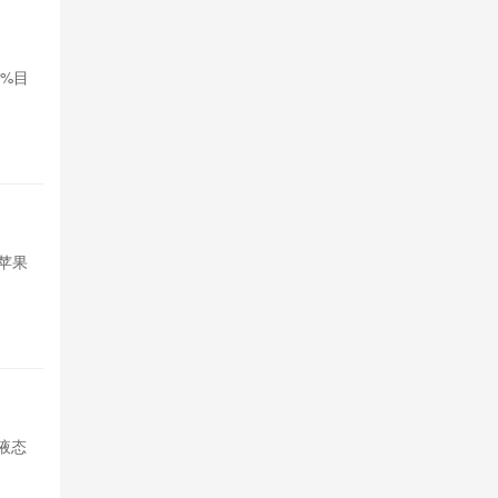
‌Nothi
0%目
Nothing公
标，拓展印度
1天前

663
苹果想借
苹果
苹果试图引入
短期内存采购
1天前

636
荣耀Mag
打液态
荣耀开启Magi
玻璃透明UI，