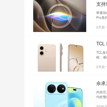
支持S
苹果S
Pro系
2天前
TC
TCL发
框，基
2天前
余承
内存芯
均价预
2026-0