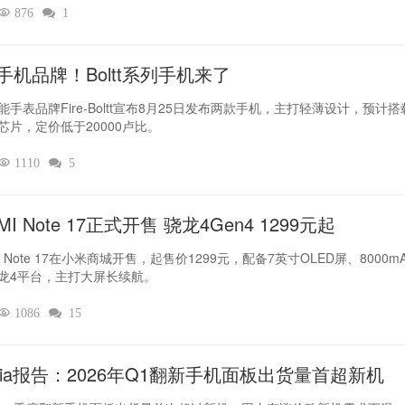

876

1
手机品牌！Boltt系列手机来了
能手表品牌Fire-Boltt宣布8月25日发布两款手机，主打轻薄设计，预计搭
芯片，定价低于20000卢比。

1110

5
MI Note 17正式开售 骁龙4Gen4 1299元起
I Note 17在小米商城开售，起售价1299元，配备7英寸OLED屏、8000m
龙4平台，主打大屏长续航。

1086

15
dia报告：2026年Q1翻新手机面板出货量首超新机