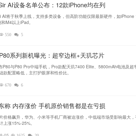
ir AI设备名单公布：12款iPhone均在列
iri AI将于秋季上线，支持多类设备，但高阶功能仅限最新硬件，如iPhone 
列和M4以上iPad。

550

5
L P80系列新机曝光：超窄边框+天玑芯片
布P80与P80 Pro中端手机，Pro款配天玑7400 Elite、5800mAh电池及
础款配置略低，主打护眼屏和性价比。

670

6
东称 内存涨价 手机原价销售都是在亏损
片价格飙升，华为、小米等手机厂商被迫涨价，中低端市场受影响最大，
计上涨15%-25%。
8-05

1625

20