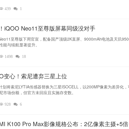

439

1
！iQOO Neo11至尊版屏幕同级没对手
 Neo11至尊版下周官宣，配备国产顶级2K直屏、9000mAh电池及天玑950
性能与续航显著提升。

1498

18
PO变心！索尼遭弃三星上位‌
O计划将索尼LYTIA传感器替换为三星ISOCELL，以200MP像素为差异化
尼市场份额，但官方未回应且实施存变数。

928

6
MI K100 Pro Max影像规格公布：2亿像素主摄+5