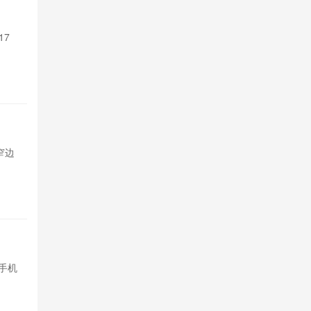
支持Sir 
17
苹果Siri A
Pro系列和M4以
2天前

550
TCL P
超窄边
TCL发布P80与
框，基础款配
2天前

670
余承东称
手机
内存芯片价格
均价预计上涨15
2026-08-05