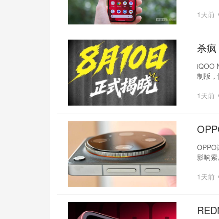
1天前
杀疯
iQOO
制版，
1天前
OP
OPP
影响索
1天前
RED