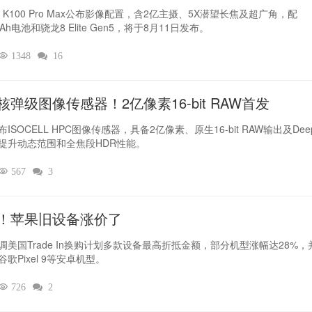
I K100 Pro Max公布影像配置，含2亿主摄、5X潜望长焦及超广角，配
mAh电池和骁龙8 Elite Gen5，将于8月11日发布。

1348

16
核弹级图像传感器！2亿像素16-bit RAW首发
ISOCELL HPC图像传感器，具备2亿像素、原生16-bit RAW输出及Deep
提升动态范围和全焦段HDR性能。

567

3
！苹果旧设备涨价了‌
调美国Trade In换购计划多款设备最高折抵金额，部分机型涨幅达28%，
歌Pixel 9等安卓机型。

726

2