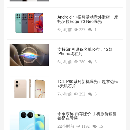
Android 17招募活动意外泄密！摩
托罗拉Edge 70 Neo曝光
6小时前

237

1
支持Sir AI设备名单公布：12款
iPhone均在列
6小时前

280

3
TCL P80系列新机曝光：超窄边框
+天玑芯片
7小时前

292

5
余承东称 内存涨价 手机原价销售
都是在亏损
22小时前

1192

15