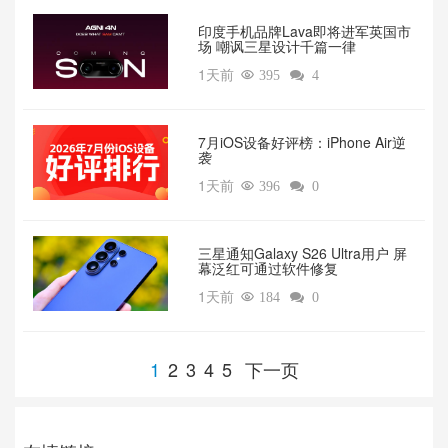
印度手机品牌Lava即将进军英国市
场 嘲讽三星设计千篇一律
1天前

395

4
7月iOS设备好评榜：iPhone Air逆
袭
1天前

396

0
三星通知Galaxy S26 Ultra用户 屏
幕泛红可通过软件修复
1天前

184

0
1
2
3
4
5
下一页