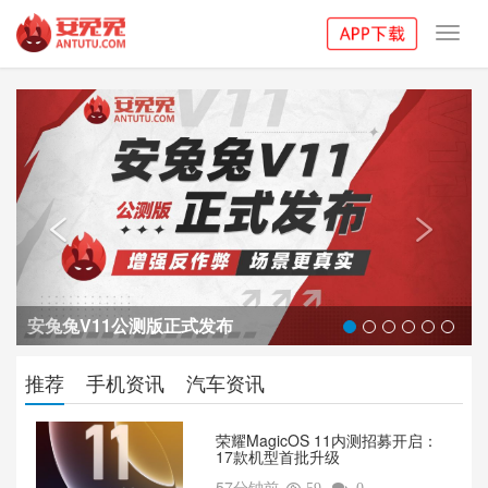
Toggl
navig
Previous
Next


安兔兔V11公测版正式发布
推荐
手机资讯
汽车资讯
荣耀MagicOS 11内测招募开启：
17款机型首批升级
57分钟前