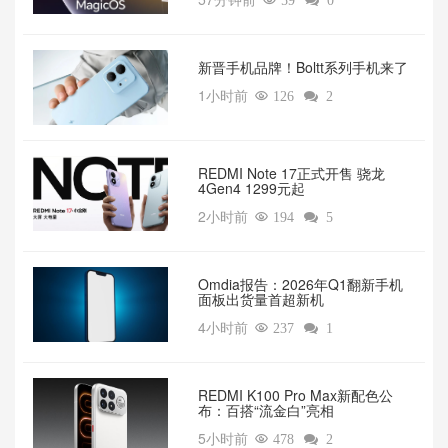

59

0
新晋手机品牌！Boltt系列手机来了
1小时前

126

2
REDMI Note 17正式开售 骁龙
4Gen4 1299元起
2小时前

194

5
Omdia报告：2026年Q1翻新手机
面板出货量首超新机
4小时前

237

1
REDMI K100 Pro Max新配色公
布：百搭“流金白”亮相
5小时前

478

2