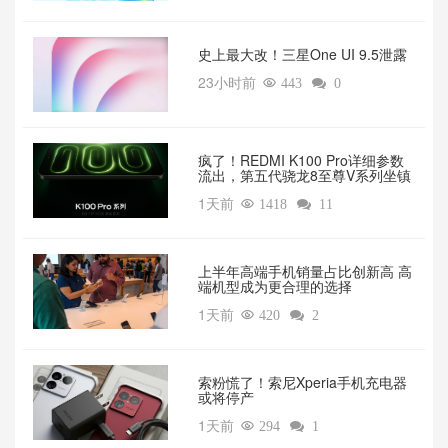
‌史上最大改！三星One UI 9.5泄露
23小时前

443

0
疯了！REDMI K100 Pro详细参数
流出，第五代骁龙8至尊V系列坐镇‌
1天前

1418

11
上半年高端手机销量占比创新高 高
端机型成为更合理的选择
1天前

420

2
索粉慌了！索尼Xperia手机充电器
或将停产
1天前

294

1