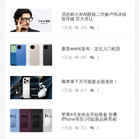
消息称小米AI眼镜二代被卢伟冰按
暂停键 官方否认
1天前

289

1
夏普wish6发布：定位入门机型
1天前

307

2
曝苹果下月可能要全面涨价！
1天前

413

2
苹果9月发布会开始筹备 折叠
iPhone等至少5款新品将亮相
1天前

355

0