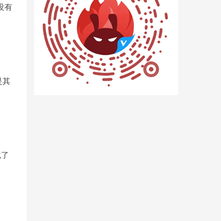
没有
是其
载了