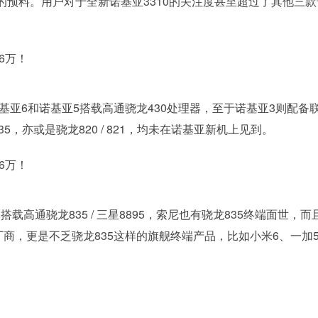
预料。用户对于全新诺基亚3310的关注度甚至超过了其他三款
基亚6和诺基亚5搭载高通骁龙430处理器，至于诺基亚3则配备
35，亦或是骁龙820 / 821，均未在诺基亚新机上见到。
8+ 搭载高通骁龙835 / 三星8895，索尼也有骁龙835终端面世，而
厂商，更是不乏骁龙835这样的旗舰终端产品，比如小米6、一加