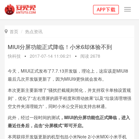
Toggl
navig
首页
热点资讯

MIUI分屏功能正式降临！小米6却体验不到
快科技
•
2017-07-14 11:06:21
•
阅读
2678
今天，MIUI正式发布了7.7.13开发版，理论上，这应该是MIUI8
最后几次开发版更新了，因为MIUI9更快就会发布。
本次更新主要新增了“骚扰拦截规则简化，并支持双卡单独设置规
则”，优化了“左右滑屏的跟手程度和滑动效果”以及“垃圾清理增强
空文件夹清理能力”，同时小米公交开始支持吉林通。
此外，经过一段时间的测试
，MIUI的分屏功能也正式降临，进入
最近任务后，点击“分屏模式”即可开启。
本周获得开发版更新的机型包括小米Note 2/小米MIX/小米手机