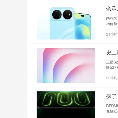
余承
内存芯
均价预
21小
‌史上
三星S2
随S2
22小
疯了
系列
REDM
像接近