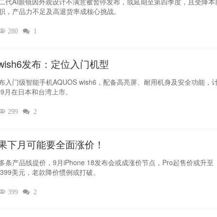
二代AI眼镜因外观设计不满意被暂停发布，或延期至第四季度，且受降本
职，产品力不足及高退货率成核心挑战。

280

1
wish6发布：定位入门机型
布入门级智能手机AQUOS wish6，配备高亮屏、耐用机身及安全功能，
6年9月在日本和台湾上市。

299

2
果下月可能要全面涨价！
多条产品线提价，9月iPhone 18发布会或成涨价节点，Pro起售价或升至
9-1399美元，老款降价惯例或打破。

399

2