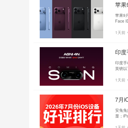
苹果
苹果9月
Face
1天前
印度
律
印度手
英镑以
1天前
7月i
安兔兔
显；iP
1天前