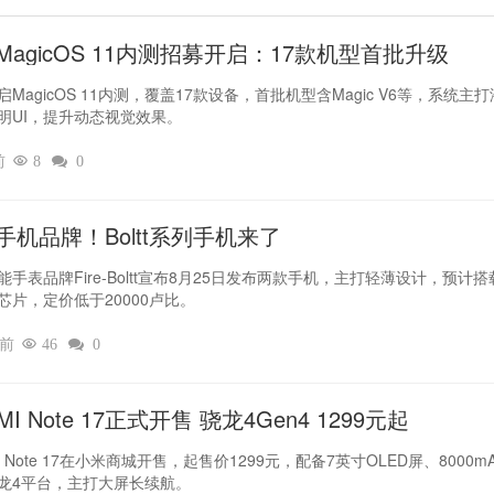
MagicOS 11内测招募开启：17款机型首批升级
MagicOS 11内测，覆盖17款设备，首批机型含Magic V6等，系统主
明UI，提升动态视觉效果。
前

8

0
手机品牌！Boltt系列手机来了
能手表品牌Fire-Boltt宣布8月25日发布两款手机，主打轻薄设计，预计搭
芯片，定价低于20000卢比。
钟前

46

0
MI Note 17正式开售 骁龙4Gen4 1299元起
I Note 17在小米商城开售，起售价1299元，配备7英寸OLED屏、8000m
龙4平台，主打大屏长续航。