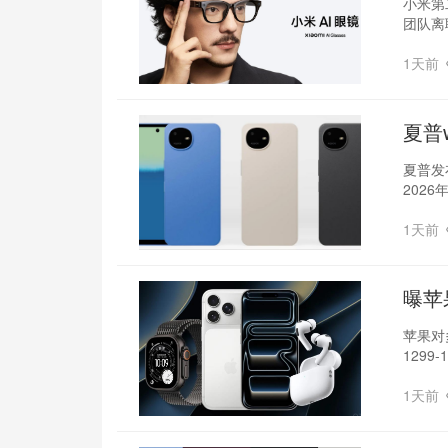
小米第
团队离
1天前
夏普
夏普发
202
1天前
曝苹
苹果对
129
1天前