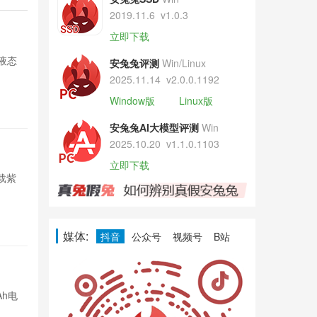
2019.11.6
v1.0.3
荣耀Mag
立即下载
打液态
荣耀开启Magi
安兔兔评测
Win/Linux
玻璃透明UI，
2025.11.14
v2.0.0.1192
Window版
Linux版
7分钟前

8
安兔兔AI大模型评测
Win
2025.10.20
v1.1.0.1103
新晋手机品
立即下载
载紫
印度智能手表品
光展锐芯片，定
38分钟前

4
媒体:
抖音
公众号
视频号
B站
REDMI N
Ah电
REDMI No
池和骁龙4平