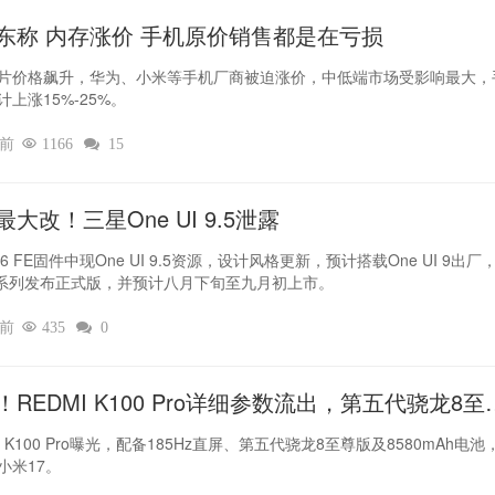
东称 内存涨价 手机原价销售都是在亏损
片价格飙升，华为、小米等手机厂商被迫涨价，中低端市场受影响最大，
计上涨15%-25%。
时前

1166

15
最大改！三星One UI 9.5泄露
6 FE固件中现One UI 9.5资源，设计风格更新，预计搭载One UI 9出厂
7系列发布正式版，并预计八月下旬至九月初上市。
时前

435

0
！REDMI K100 Pro详细参数流出，第五代骁龙8至
坐镇‌
I K100 Pro曝光，配备185Hz直屏、第五代骁龙8至尊版及8580mAh电池
小米17。