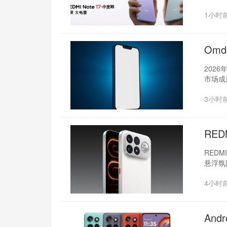
1小时
Om
202
市场成
3小时
RED
REDM
悬浮氛
4小时
And