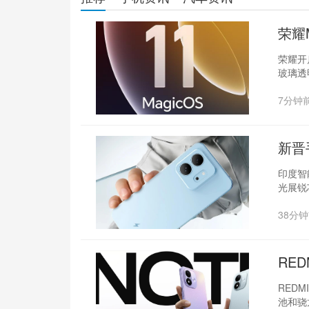
荣耀
荣耀开启
玻璃透
7分钟
新晋
印度智
光展锐
38分
RED
REDM
池和骁