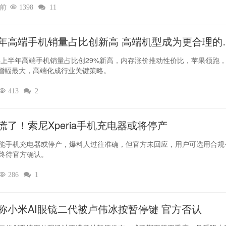
时前

1398

11
年高端手机销量占比创新高 高端机型成为更合理的
6年上半年高端手机销量占比创29%新高，内存涨价推动性价比，苹果领跑
O增幅最大，高端化成行业关键策略。

413

2
慌了！索尼Xperia手机充电器或将停产
能手机充电器或停产，爆料人过往准确，但官方未回应，用户可选用合规
终待官方确认。

286

1
称小米AI眼镜二代被卢伟冰按暂停键 官方否认