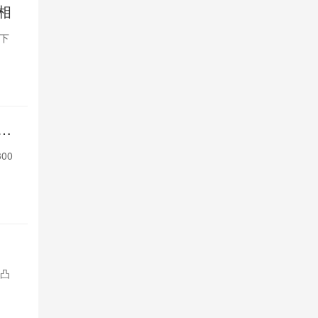
相
苹果9月发
屏下
苹果9月发布会将推
Face ID和
1天前

351
一
印度手机品
律
00
印度手机品牌L
英镑以下原生
1天前

395
7月iOS设
比凸
安兔兔好评榜中，
显；iPad Pr
1天前

389