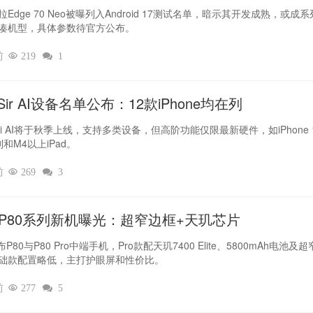
Edge 70 Neo被曝列入Android 17测试名单，暗示其开发成熟，或成
凑机型，具体参数待官方公布。
前

219

1
ir AI设备名单公布：12款iPhone均在列
iri AI将于秋季上线，支持多类设备，但高阶功能仅限最新硬件，如iPhone 
列和M4以上iPad。
前

269

3
L P80系列新机曝光：超窄边框+天玑芯片
布P80与P80 Pro中端手机，Pro款配天玑7400 Elite、5800mAh电池及
础款配置略低，主打护眼屏和性价比。
前

277

5