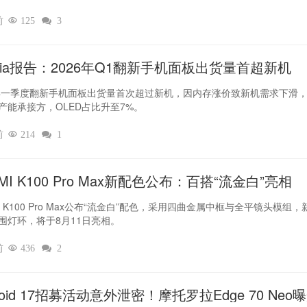
前

125

3
dia报告：2026年Q1翻新手机面板出货量首超新机
6年一季度翻新手机面板出货量首次超过新机，因内存涨价致新机需求下滑
产能承接方，OLED占比升至7%。
前

214

1
MI K100 Pro Max新配色公布：百搭“流金白”亮相
I K100 Pro Max公布“流金白”配色，采用四曲金属中框与全平镜头模组，
围灯环，将于8月11日亮相。
前

436

2
roid 17招募活动意外泄密！摩托罗拉Edge 70 Neo