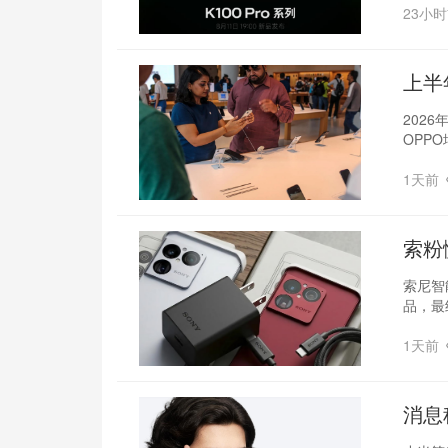
23小
上半
择
202
OPP
1天前
索粉
索尼智
品，最
1天前
消息