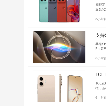
摩托罗拉
五款紧
5小时
支持S
苹果S
Pro系
6小时
TC
TCL发
框，基
6小时