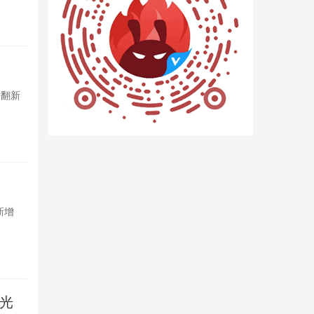
1小时前

12
Omdia
，翻新
2026年一
市场成产能承接
3小时前

21
REDMI 
新增
REDMI K1
悬浮氛围灯环，
4小时前

43
曝光
Androi