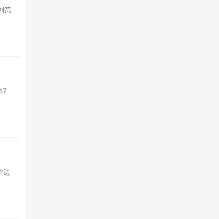
系列第
摩托罗拉Edge
五款紧凑机型
5小时前

21
支持Sir 
17
苹果Siri A
Pro系列和M4以
6小时前

26
TCL P
超窄边
TCL发布P80与
框，基础款配
6小时前

27