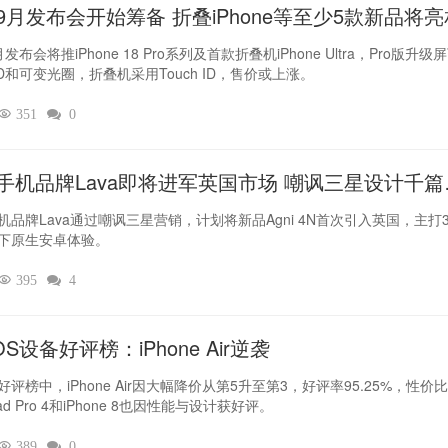
9月发布会开始筹备 折叠iPhone等至少5款新品将亮
发布会将推iPhone 18 Pro系列及首款折叠机iPhone Ultra，Pro版升级
 ID和可变光圈，折叠机采用Touch ID，售价或上涨。

351

0
手机品牌Lava即将进军英国市场 嘲讽三星设计千篇
机品牌Lava通过嘲讽三星营销，计划将新品Agni 4N首次引入英国，主打3
下原生安卓体验。

395

4
OS设备好评榜：iPhone Air逆袭
好评榜中，iPhone Air因大幅降价从第5升至第3，好评率95.25%，性价
ad Pro 4和iPhone 8也因性能与设计获好评。

389

0