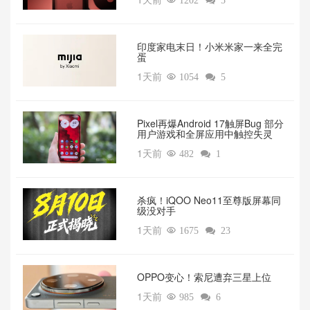

1202

5
印度家电末日！小米米家一来全完
蛋
1天前

1054

5
Pixel再爆Android 17触屏Bug 部分
用户游戏和全屏应用中触控失灵
1天前

482

1
杀疯！iQOO Neo11至尊版屏幕同
级没对手
1天前

1675

23
OPPO变心！索尼遭弃三星上位‌
1天前

985

6