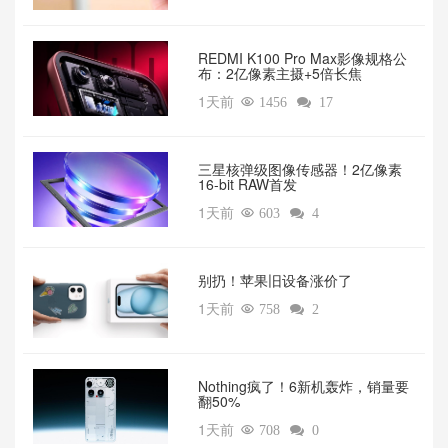
REDMI K100 Pro Max影像规格公
布：2亿像素主摄+5倍长焦
1天前

1456

17
三星核弹级图像传感器！2亿像素
16-bit RAW首发
1天前

603

4
别扔！苹果旧设备涨价了‌
1天前

758

2
‌Nothing疯了！6新机轰炸，销量要
翻50%‌
1天前

708

0