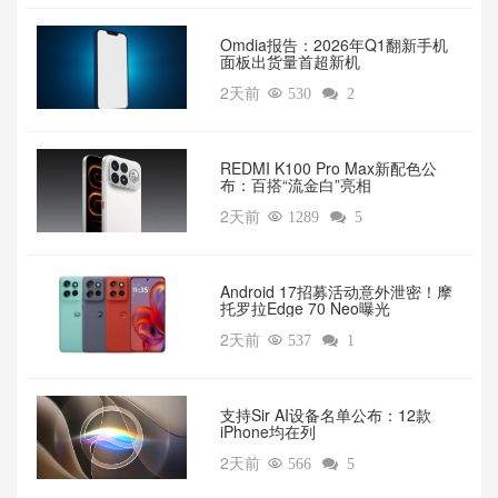
Omdia报告：2026年Q1翻新手机
面板出货量首超新机
2天前

530

2
REDMI K100 Pro Max新配色公
布：百搭“流金白”亮相
2天前

1289

5
Android 17招募活动意外泄密！摩
托罗拉Edge 70 Neo曝光
2天前

537

1
支持Sir AI设备名单公布：12款
iPhone均在列
2天前

566

5