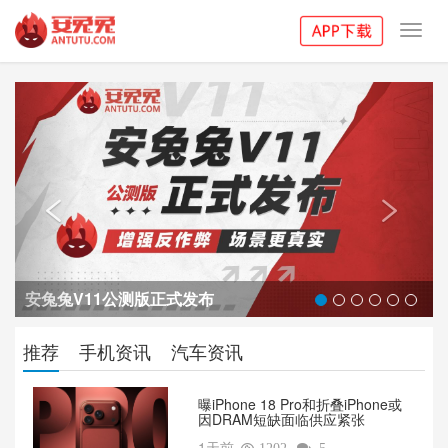
Toggl
navig
Previous
Next


安兔兔V11公测版正式发布
推荐
手机资讯
汽车资讯
曝iPhone 18 Pro和折叠iPhone或
因DRAM短缺面临供应紧张
1天前