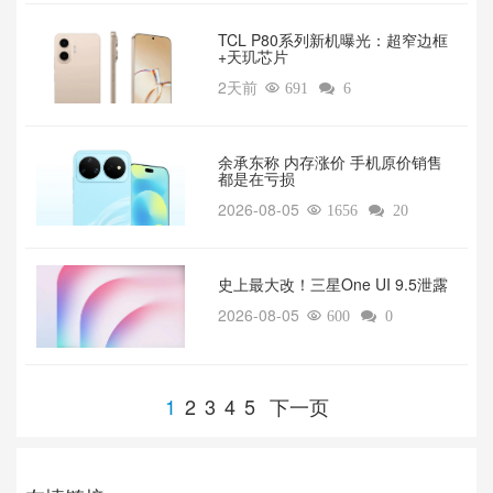
TCL P80系列新机曝光：超窄边框
+天玑芯片
2天前

691

6
余承东称 内存涨价 手机原价销售
都是在亏损
2026-08-05

1656

20
‌史上最大改！三星One UI 9.5泄露
2026-08-05

600

0
1
2
3
4
5
下一页