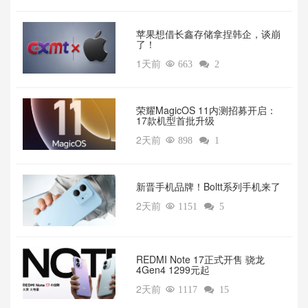
苹果想借长鑫存储拿捏韩企，谈崩
了！
1天前

663

2
荣耀MagicOS 11内测招募开启：
17款机型首批升级
2天前

898

1
新晋手机品牌！Boltt系列手机来了
2天前

1151

5
REDMI Note 17正式开售 骁龙
4Gen4 1299元起
2天前

1117

15