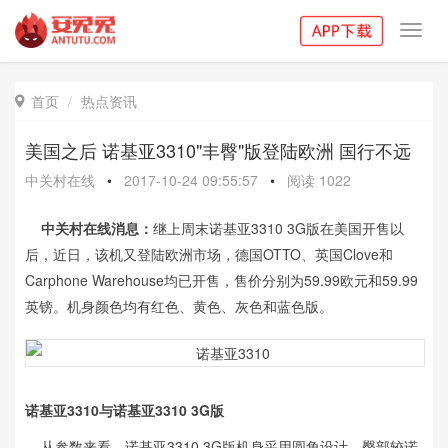
Toggl
navig
首页
热点资讯

美国之后 诺基亚3310"丰臀"版登陆欧洲 国行不远
中关村在线
•
2017-10-24 09:55:57
•
阅读
1022
中关村在线消息：
继上周末诺基亚3310 3G版在美国开售以
后，近日，该机又登陆欧洲市场，德国
OTTO、英国
Clove和
Carphone Warehouse均已开售，售价分别为59.99欧元和59.99
英镑。机身颜色均有红色、黄色、灰色和蓝色版。
诺基亚3310与诺基亚3310 3G版
从参数来看，诺基亚3310 3G版机身采用圆角设计，臀部较诺