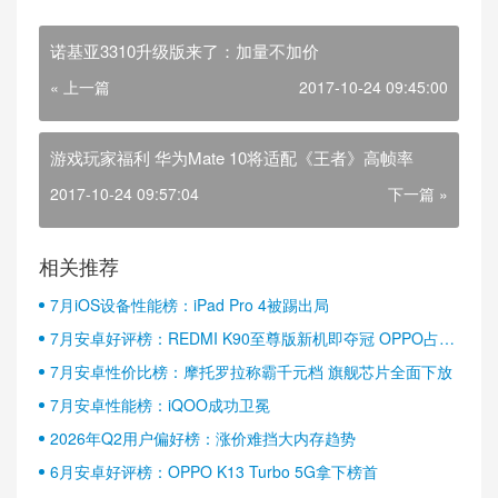
诺基亚3310升级版来了：加量不加价
« 上一篇
2017-10-24 09:45:00
游戏玩家福利 华为Mate 10将适配《王者》高帧率
2017-10-24 09:57:04
下一篇 »
相关推荐
7月iOS设备性能榜：iPad Pro 4被踢出局
7月安卓好评榜：REDMI K90至尊版新机即夺冠 OPPO占据
半壁江山
7月安卓性价比榜：摩托罗拉称霸千元档 旗舰芯片全面下放
7月安卓性能榜：iQOO成功卫冕
2026年Q2用户偏好榜：涨价难挡大内存趋势
6月安卓好评榜：OPPO K13 Turbo 5G拿下榜首