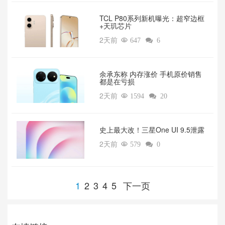
TCL P80系列新机曝光：超窄边框
+天玑芯片
2天前

647

6
余承东称 内存涨价 手机原价销售
都是在亏损
2天前

1594

20
‌史上最大改！三星One UI 9.5泄露
2天前

579

0
1
2
3
4
5
下一页