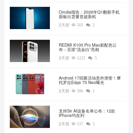
Omdia报告：2026年Q1翻新手机
面板出货量首超新机
2天前

503

2
REDMI K100 Pro Max新配色公
布：百搭“流金白”亮相
2天前

1222

5
Android 17招募活动意外泄密！摩
托罗拉Edge 70 Neo曝光
2天前

506

1
支持Sir AI设备名单公布：12款
iPhone均在列
2天前

537

5