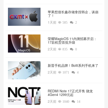
苹果想借长鑫存储拿捏韩企，谈崩
了！
1天前

585

2
荣耀MagicOS 11内测招募开启：
17款机型首批升级
2天前

835

0
新晋手机品牌！Boltt系列手机来了
2天前

1071

4
REDMI Note 17正式开售 骁龙
4Gen4 1299元起
2天前

1040

14