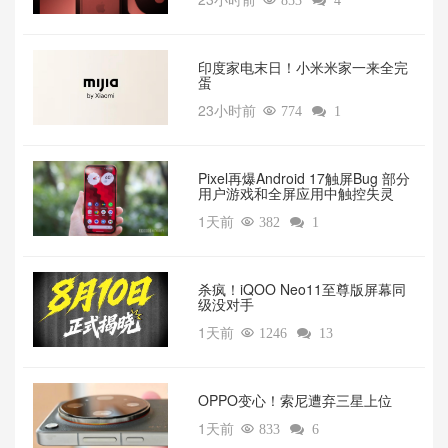

853

4
印度家电末日！小米米家一来全完
蛋
23小时前

774

1
Pixel再爆Android 17触屏Bug 部分
用户游戏和全屏应用中触控失灵
1天前

382

1
杀疯！iQOO Neo11至尊版屏幕同
级没对手
1天前

1246

13
OPPO变心！索尼遭弃三星上位‌
1天前

833

6