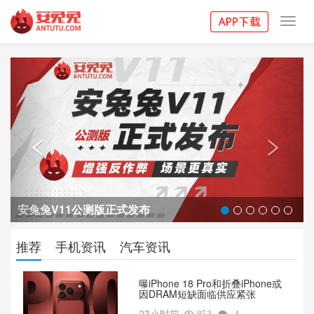
Toggl
navig
Previous
Next


安兔兔V11公测版正式发布
推荐
手机资讯
汽车资讯
曝iPhone 18 Pro和折叠iPhone或
因DRAM短缺面临供应紧张
23小时前