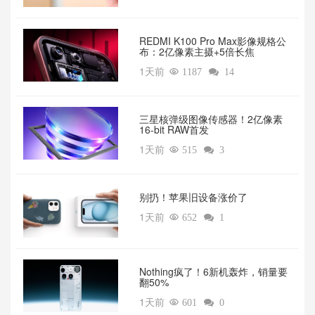
REDMI K100 Pro Max影像规格公
布：2亿像素主摄+5倍长焦
1天前

1187

14
三星核弹级图像传感器！2亿像素
16-bit RAW首发
1天前

515

3
别扔！苹果旧设备涨价了‌
1天前

652

1
‌Nothing疯了！6新机轰炸，销量要
翻50%‌
1天前

601

0