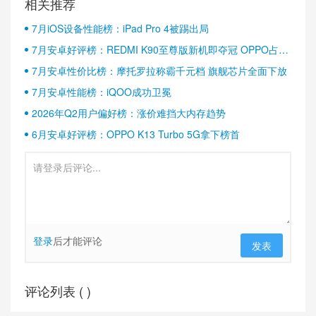
相关推荐
7月iOS设备性能榜：iPad Pro 4被踢出局
7月安卓好评榜：REDMI K90至尊版新机即夺冠 OPPO占据
半壁江山
7月安卓性价比榜：摩托罗拉称霸千元档 旗舰芯片全面下放
7月安卓性能榜：iQOO成功卫冕
2026年Q2用户偏好榜：涨价难挡大内存趋势
6月安卓好评榜：OPPO K13 Turbo 5G拿下榜首
登录
后才能评论
发表
评论列表 (
)