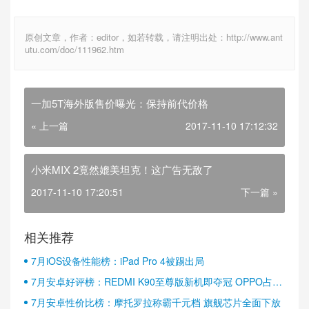
原创文章，作者：editor，如若转载，请注明出处：http://www.ant
utu.com/doc/111962.htm
一加5T海外版售价曝光：保持前代价格
« 上一篇
2017-11-10 17:12:32
小米MIX 2竟然媲美坦克！这广告无敌了
2017-11-10 17:20:51
下一篇 »
相关推荐
7月iOS设备性能榜：iPad Pro 4被踢出局
7月安卓好评榜：REDMI K90至尊版新机即夺冠 OPPO占据
半壁江山
7月安卓性价比榜：摩托罗拉称霸千元档 旗舰芯片全面下放