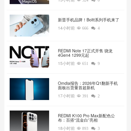

524

0
新晋手机品牌！Boltt系列手机来了
14小时前

666

4
REDMI Note 17正式开售 骁龙
4Gen4 1299元起
15小时前

651

9
Omdia报告：2026年Q1翻新手机
面板出货量首超新机
17小时前

391

2
REDMI K100 Pro Max新配色公
布：百搭“流金白”亮相
18小时前

893

3