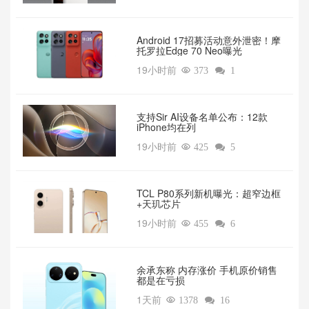
Android 17招募活动意外泄密！摩
托罗拉Edge 70 Neo曝光
19小时前

373

1
支持Sir AI设备名单公布：12款
iPhone均在列
19小时前

425

5
TCL P80系列新机曝光：超窄边框
+天玑芯片
19小时前

455

6
余承东称 内存涨价 手机原价销售
都是在亏损
1天前

1378

16