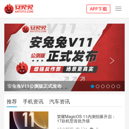
Toggl
navig
Previous
Next


安兔兔V11公测版正式发布
推荐
手机资讯
汽车资讯
荣耀MagicOS 11内测招募开启：
17款机型首批升级
13小时前