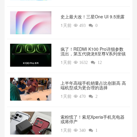
‌史上最大改！三星One UI 9.5泄露
1天前

493

0
疯了！REDMI K100 Pro详细参数
流出，第五代骁龙8至尊V系列坐镇‌
1天前

1632

12
上半年高端手机销量占比创新高 高
端机型成为更合理的选择
1天前

470

2
索粉慌了！索尼Xperia手机充电器
或将停产
1天前

340

1