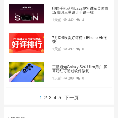
印度手机品牌Lava即将进军英国市
场 嘲讽三星设计千篇一律
1天前

442

4
7月iOS设备好评榜：iPhone Air逆
袭
1天前

497

0
三星通知Galaxy S26 Ultra用户 屏
幕泛红可通过软件修复
1天前

209

0
1
2
3
4
5
下一页