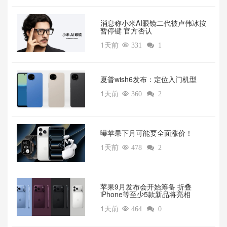
消息称小米AI眼镜二代被卢伟冰按
暂停键 官方否认
1天前

331

1
夏普wish6发布：定位入门机型
1天前

360

2
曝苹果下月可能要全面涨价！
1天前

478

2
苹果9月发布会开始筹备 折叠
iPhone等至少5款新品将亮相
1天前

464

0