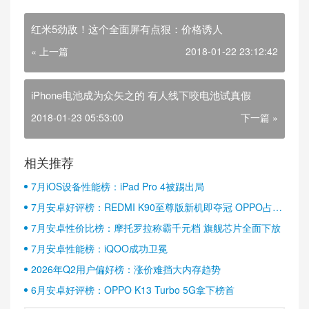
红米5劲敌！这个全面屏有点狠：价格诱人
« 上一篇
2018-01-22 23:12:42
iPhone电池成为众矢之的 有人线下咬电池试真假
2018-01-23 05:53:00
下一篇 »
相关推荐
7月iOS设备性能榜：iPad Pro 4被踢出局
7月安卓好评榜：REDMI K90至尊版新机即夺冠 OPPO占据
半壁江山
7月安卓性价比榜：摩托罗拉称霸千元档 旗舰芯片全面下放
7月安卓性能榜：iQOO成功卫冕
2026年Q2用户偏好榜：涨价难挡大内存趋势
6月安卓好评榜：OPPO K13 Turbo 5G拿下榜首