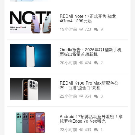
REDMI Note 17正式开售 骁龙
4Gen4 1299元起
19小时前

723

9
Omdia报告：2026年Q1翻新手机
面板出货量首超新机
20小时前

424

2
REDMI K100 Pro Max新配色公
布：百搭“流金白”亮相
22小时前

954

3
Android 17招募活动意外泄密！摩
托罗拉Edge 70 Neo曝光
23小时前

403

1