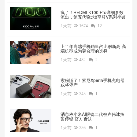
疯了！REDMI K100 Pro详细参数
流出，第五代骁龙8至尊V系列坐镇‌
1天前

1674

12
上半年高端手机销量占比创新高 高
端机型成为更合理的选择
1天前

482

2
索粉慌了！索尼Xperia手机充电器
或将停产
1天前

345

1
消息称小米AI眼镜二代被卢伟冰按
暂停键 官方否认
1天前

336

1