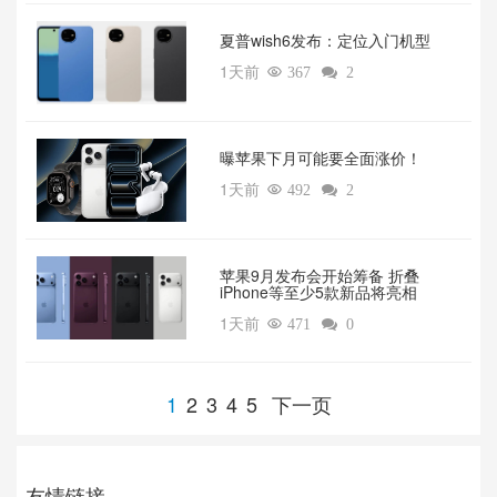
夏普wish6发布：定位入门机型
1天前

367

2
曝苹果下月可能要全面涨价！
1天前

492

2
苹果9月发布会开始筹备 折叠
iPhone等至少5款新品将亮相
1天前

471

0
1
2
3
4
5
下一页
友情链接