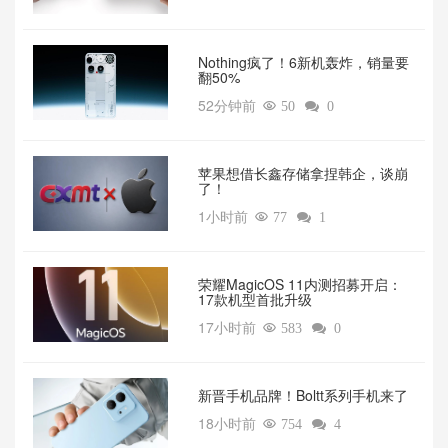
‌Nothing疯了！6新机轰炸，销量要
翻50%‌
52分钟前

50

0
苹果想借长鑫存储拿捏韩企，谈崩
了！
1小时前

77

1
荣耀MagicOS 11内测招募开启：
17款机型首批升级
17小时前

583

0
新晋手机品牌！Boltt系列手机来了
18小时前

754

4