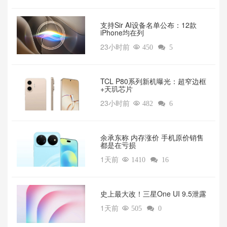
支持Sir AI设备名单公布：12款
iPhone均在列
23小时前

450

5
TCL P80系列新机曝光：超窄边框
+天玑芯片
23小时前

482

6
余承东称 内存涨价 手机原价销售
都是在亏损
1天前

1410

16
‌史上最大改！三星One UI 9.5泄露
1天前

505

0