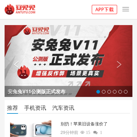
Toggl
navig
Previous
Next


安兔兔V11公测版正式发布
推荐
手机资讯
汽车资讯
别扔！苹果旧设备涨价了‌
29分钟前

15

1