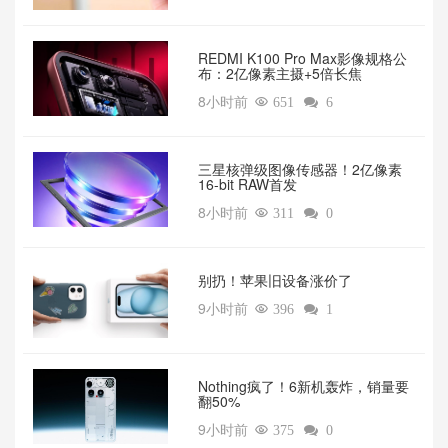
REDMI K100 Pro Max影像规格公
布：2亿像素主摄+5倍长焦
8小时前

651

6
三星核弹级图像传感器！2亿像素
16-bit RAW首发
8小时前

311

0
别扔！苹果旧设备涨价了‌
9小时前

396

1
‌Nothing疯了！6新机轰炸，销量要
翻50%‌
9小时前

375

0