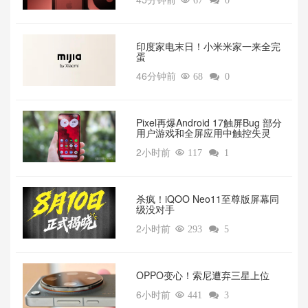

67

0
印度家电末日！小米米家一来全完
蛋
46分钟前

68

0
Pixel再爆Android 17触屏Bug 部分
用户游戏和全屏应用中触控失灵
2小时前

117

1
杀疯！iQOO Neo11至尊版屏幕同
级没对手
2小时前

293

5
OPPO变心！索尼遭弃三星上位‌
6小时前

441

3