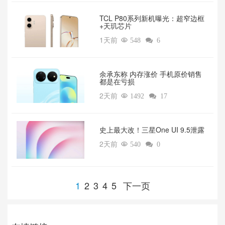
TCL P80系列新机曝光：超窄边框
+天玑芯片
1天前

548

6
余承东称 内存涨价 手机原价销售
都是在亏损
2天前

1492

17
‌史上最大改！三星One UI 9.5泄露
2天前

540

0
1
2
3
4
5
下一页