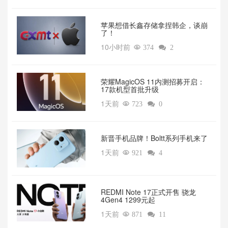
苹果想借长鑫存储拿捏韩企，谈崩
了！
10小时前

374

2
荣耀MagicOS 11内测招募开启：
17款机型首批升级
1天前

723

0
新晋手机品牌！Boltt系列手机来了
1天前

921

4
REDMI Note 17正式开售 骁龙
4Gen4 1299元起
1天前

871

11