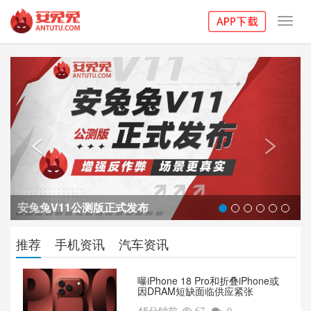
Toggl
navig
Previous
Next


安兔兔V11公测版正式发布
推荐
手机资讯
汽车资讯
曝iPhone 18 Pro和折叠iPhone或
因DRAM短缺面临供应紧张
45分钟前