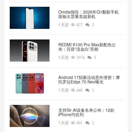
Omdia报告：2026年Q1翻新手机
面板出货量首超新机
1天前

457

2
REDMI K100 Pro Max新配色公
布：百搭“流金白”亮相
1天前

1074

5
Android 17招募活动意外泄密！摩
托罗拉Edge 70 Neo曝光
1天前

446

1
支持Sir AI设备名单公布：12款
iPhone均在列
1天前

491

5