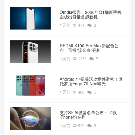
Omdia报告：2026年Q1翻新手机
面板出货量首超新机
1天前

474

2
REDMI K100 Pro Max新配色公
布：百搭“流金白”亮相
1天前

1132

5
Android 17招募活动意外泄密！摩
托罗拉Edge 70 Neo曝光
1天前

468

1
支持Sir AI设备名单公布：12款
iPhone均在列
1天前

512

5