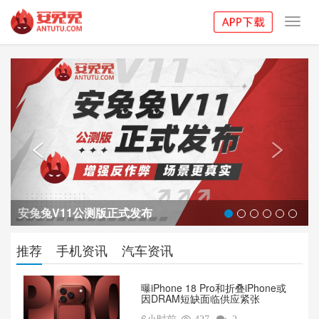
Toggl
navig
Previous
Next


安兔兔V11公测版正式发布
推荐
手机资讯
汽车资讯
曝iPhone 18 Pro和折叠iPhone或
因DRAM短缺面临供应紧张
6小时前