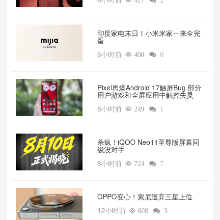

427

2
印度家电末日！小米米家一来全完
蛋
6小时前

400

0
Pixel再爆Android 17触屏Bug 部分
用户游戏和全屏应用中触控失灵
8小时前

249

1
杀疯！iQOO Neo11至尊版屏幕同
级没对手
8小时前

724

7
OPPO变心！索尼遭弃三星上位‌
12小时前

608

3