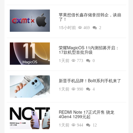
苹果想借长鑫存储拿捏韩企，谈崩
了！
15小时前

469

2
荣耀MagicOS 11内测招募开启：
17款机型首批升级
1天前

773

0
新晋手机品牌！Boltt系列手机来了
1天前

990

4
REDMI Note 17正式开售 骁龙
4Gen4 1299元起
1天前

944

12