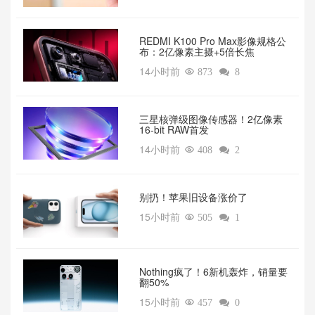
REDMI K100 Pro Max影像规格公
布：2亿像素主摄+5倍长焦
14小时前

873

8
三星核弹级图像传感器！2亿像素
16-bit RAW首发
14小时前

408

2
别扔！苹果旧设备涨价了‌
15小时前

505

1
‌Nothing疯了！6新机轰炸，销量要
翻50%‌
15小时前

457

0