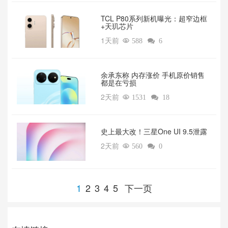
TCL P80系列新机曝光：超窄边框
+天玑芯片
1天前

588

6
余承东称 内存涨价 手机原价销售
都是在亏损
2天前

1531

18
‌史上最大改！三星One UI 9.5泄露
2天前

560

0
1
2
3
4
5
下一页