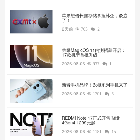
苹果想借长鑫存储拿捏韩企，谈崩
了！
2天前

705

2
荣耀MagicOS 11内测招募开启：
17款机型首批升级
2026-08-06

937

1
新晋手机品牌！Boltt系列手机来了
2026-08-06

1201

5
REDMI Note 17正式开售 骁龙
4Gen4 1299元起
2026-08-06

1181

15