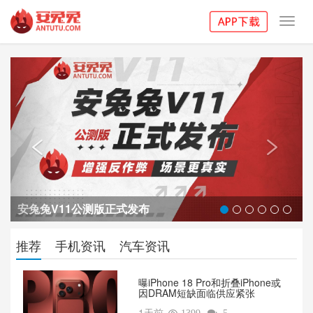
Toggl
navig
Previous
Next


安兔兔V11公测版正式发布
推荐
手机资讯
汽车资讯
曝iPhone 18 Pro和折叠iPhone或
因DRAM短缺面临供应紧张
1天前