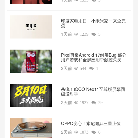

1399

5
印度家电末日！小米米家一来全完
蛋
1天前

1239

5
Pixel再爆Android 17触屏Bug 部分
用户游戏和全屏应用中触控失灵
2天前

544

1
杀疯！iQOO Neo11至尊版屏幕同
级没对手
2天前

1927

29
OPPO变心！索尼遭弃三星上位‌
2天前

1073

6