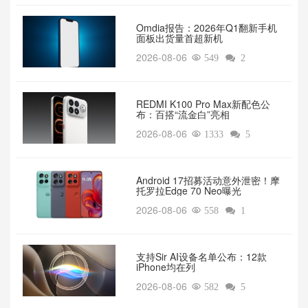
Omdia报告：2026年Q1翻新手机
面板出货量首超新机
2026-08-06

549

2
REDMI K100 Pro Max新配色公
布：百搭“流金白”亮相
2026-08-06

1333

5
Android 17招募活动意外泄密！摩
托罗拉Edge 70 Neo曝光
2026-08-06

558

1
支持Sir AI设备名单公布：12款
iPhone均在列
2026-08-06

582

5