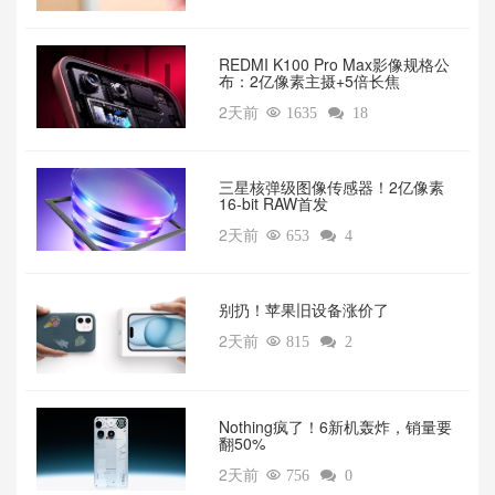
REDMI K100 Pro Max影像规格公
布：2亿像素主摄+5倍长焦
2天前

1635

18
三星核弹级图像传感器！2亿像素
16-bit RAW首发
2天前

653

4
别扔！苹果旧设备涨价了‌
2天前

815

2
‌Nothing疯了！6新机轰炸，销量要
翻50%‌
2天前

756

0