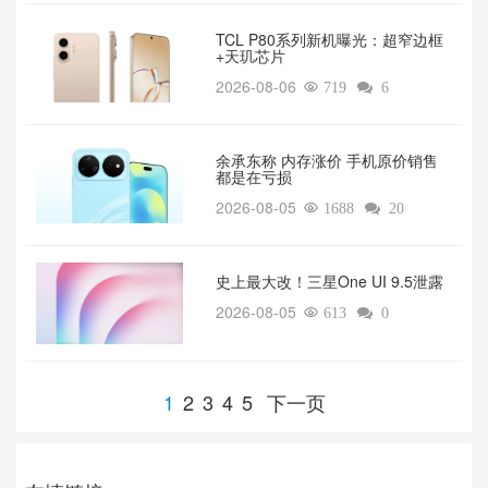
TCL P80系列新机曝光：超窄边框
+天玑芯片
2026-08-06

719

6
余承东称 内存涨价 手机原价销售
都是在亏损
2026-08-05

1688

20
‌史上最大改！三星One UI 9.5泄露
2026-08-05

613

0
1
2
3
4
5
下一页