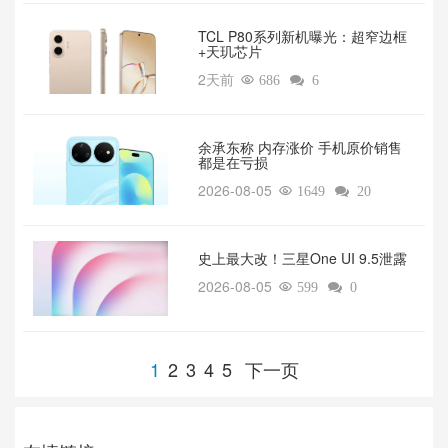
TCL P80系列新机曝光：超窄边框
+天玑芯片
2天前

686

6
余承东称 内存涨价 手机原价销售
都是在亏损
2026-08-05

1649

20
‌史上最大改！三星One UI 9.5泄露
2026-08-05

599

0
1
2
3
4
5
下一页