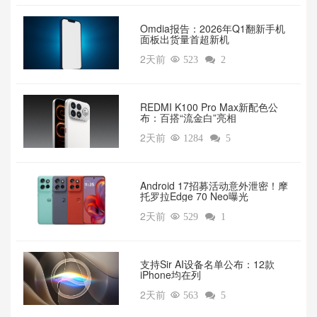
Omdia报告：2026年Q1翻新手机
面板出货量首超新机
2天前

523

2
REDMI K100 Pro Max新配色公
布：百搭“流金白”亮相
2天前

1284

5
Android 17招募活动意外泄密！摩
托罗拉Edge 70 Neo曝光
2天前

529

1
支持Sir AI设备名单公布：12款
iPhone均在列
2天前

563

5