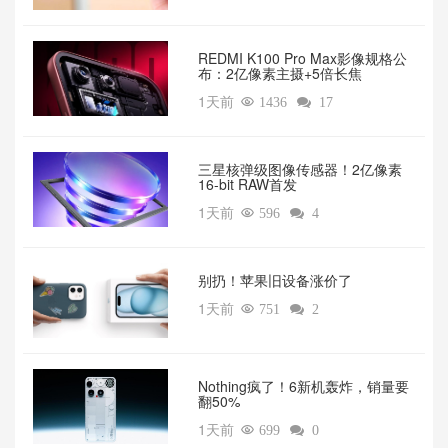
REDMI K100 Pro Max影像规格公
布：2亿像素主摄+5倍长焦
1天前

1436

17
三星核弹级图像传感器！2亿像素
16-bit RAW首发
1天前

596

4
别扔！苹果旧设备涨价了‌
1天前

751

2
‌Nothing疯了！6新机轰炸，销量要
翻50%‌
1天前

699

0