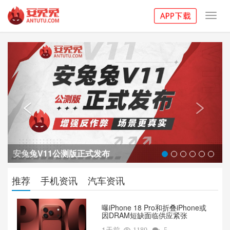
Toggl
navig
Previous
Next


安兔兔V11公测版正式发布
推荐
手机资讯
汽车资讯
曝iPhone 18 Pro和折叠iPhone或
因DRAM短缺面临供应紧张
1天前