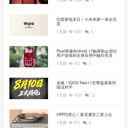

1180

5
印度家电末日！小米米家一来全完
蛋
1天前

1037

5
Pixel再爆Android 17触屏Bug 部分
用户游戏和全屏应用中触控失灵
1天前

472

1
杀疯！iQOO Neo11至尊版屏幕同
级没对手
1天前

1637

22
OPPO变心！索尼遭弃三星上位‌
1天前

975

6