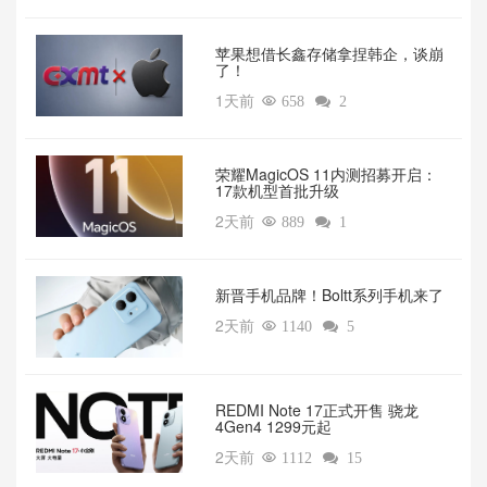
苹果想借长鑫存储拿捏韩企，谈崩
了！
1天前

658

2
荣耀MagicOS 11内测招募开启：
17款机型首批升级
2天前

889

1
新晋手机品牌！Boltt系列手机来了
2天前

1140

5
REDMI Note 17正式开售 骁龙
4Gen4 1299元起
2天前

1112

15