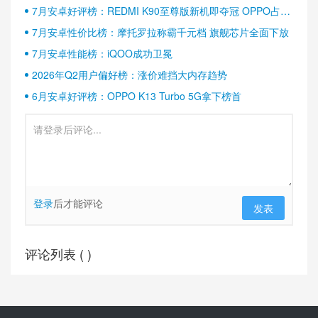
7月安卓好评榜：REDMI K90至尊版新机即夺冠 OPPO占据
半壁江山
7月安卓性价比榜：摩托罗拉称霸千元档 旗舰芯片全面下放
7月安卓性能榜：iQOO成功卫冕
2026年Q2用户偏好榜：涨价难挡大内存趋势
6月安卓好评榜：OPPO K13 Turbo 5G拿下榜首
登录
后才能评论
发表
评论列表 (
)