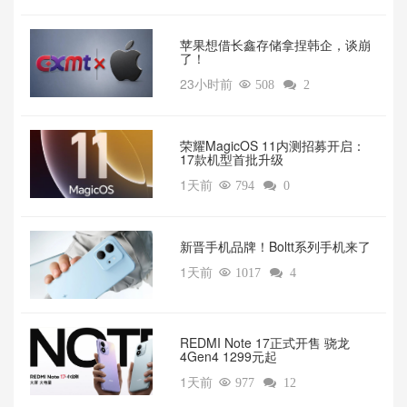
苹果想借长鑫存储拿捏韩企，谈崩
了！
23小时前

508

2
荣耀MagicOS 11内测招募开启：
17款机型首批升级
1天前

794

0
新晋手机品牌！Boltt系列手机来了
1天前

1017

4
REDMI Note 17正式开售 骁龙
4Gen4 1299元起
1天前

977

12