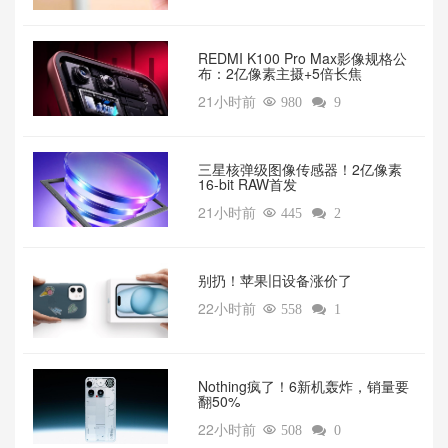
REDMI K100 Pro Max影像规格公
布：2亿像素主摄+5倍长焦
21小时前

980

9
三星核弹级图像传感器！2亿像素
16-bit RAW首发
21小时前

445

2
别扔！苹果旧设备涨价了‌
22小时前

558

1
‌Nothing疯了！6新机轰炸，销量要
翻50%‌
22小时前

508

0