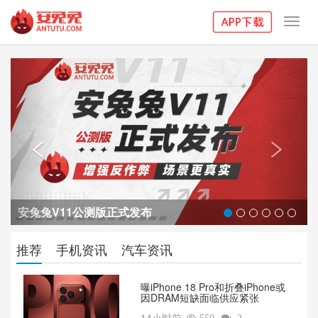
Toggl
navig
Previous
Next


安兔兔V11公测版正式发布
推荐
手机资讯
汽车资讯
曝iPhone 18 Pro和折叠iPhone或
因DRAM短缺面临供应紧张
14小时前