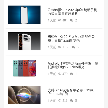
Omdia报告：2026年Q1翻新手机
面板出货量首超新机
1天前

484

2
REDMI K100 Pro Max新配色公
布：百搭“流金白”亮相
1天前

1166

5
Android 17招募活动意外泄密！摩
托罗拉Edge 70 Neo曝光
1天前

479

1
支持Sir AI设备名单公布：12款
iPhone均在列
1天前

516

5