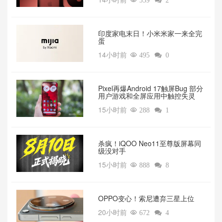

559

2
印度家电末日！小米米家一来全完
蛋
14小时前

495

0
Pixel再爆Android 17触屏Bug 部分
用户游戏和全屏应用中触控失灵
15小时前

288

1
杀疯！iQOO Neo11至尊版屏幕同
级没对手
15小时前

888

8
OPPO变心！索尼遭弃三星上位‌
20小时前

672

4