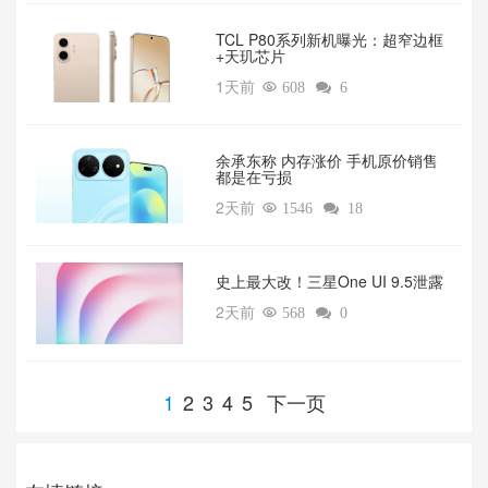
TCL P80系列新机曝光：超窄边框
+天玑芯片
1天前

608

6
余承东称 内存涨价 手机原价销售
都是在亏损
2天前

1546

18
‌史上最大改！三星One UI 9.5泄露
2天前

568

0
1
2
3
4
5
下一页