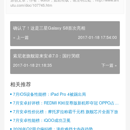
utu.com/doc/107745.htm
确认了！这是三星Galaxy S8首次亮相
« 上一篇
2017-01-18 17:54:00
索尼老旗舰迎来安卓7.0：国行哭瞎
2017-01-18 21:18:35
下一篇 »
相关推荐
7月iOS设备性能榜：iPad Pro 4被踢出局
7月安卓好评榜：REDMI K90至尊版新机即夺冠 OPPO占据
半壁江山
7月安卓性价比榜：摩托罗拉称霸千元档 旗舰芯片全面下放
7月安卓性能榜：iQOO成功卫冕
2026年Q2用户偏好榜：涨价难挡大内存趋势