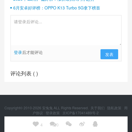
6月安卓好评榜：OPPO K13 Turbo 5G拿下榜首
登录
后才能评论
发表
评论列表 (
)
Copyright© 2010-
2026
安兔兔 ALL Rights Reserved.
关于我们
隐私政策
用
户协议
登录政策
京ICP备17041489号-2
京公网安备 11010502054377号





4
0