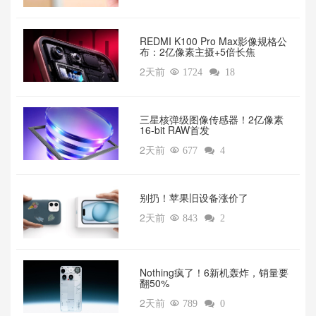
REDMI K100 Pro Max影像规格公
布：2亿像素主摄+5倍长焦
2天前

1724

18
三星核弹级图像传感器！2亿像素
16-bit RAW首发
2天前

677

4
别扔！苹果旧设备涨价了‌
2天前

843

2
‌Nothing疯了！6新机轰炸，销量要
翻50%‌
2天前

789

0