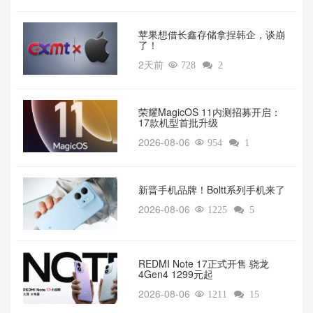
苹果想借长鑫存储拿捏韩企，谈崩
了！
2天前

728

2
荣耀MagicOS 11内测招募开启：
17款机型首批升级
2026-08-06

954

1
新晋手机品牌！Boltt系列手机来了
2026-08-06

1225

5
REDMI Note 17正式开售 骁龙
4Gen4 1299元起
2026-08-06

1211

15