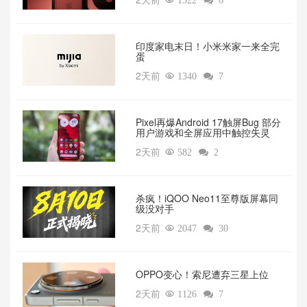

1522

6
印度家电末日！小米米家一来全完
蛋
2天前

1340

7
Pixel再爆Android 17触屏Bug 部分
用户游戏和全屏应用中触控失灵
2天前

582

2
杀疯！iQOO Neo11至尊版屏幕同
级没对手
2天前

2047

30
OPPO变心！索尼遭弃三星上位‌
2天前

1126

7