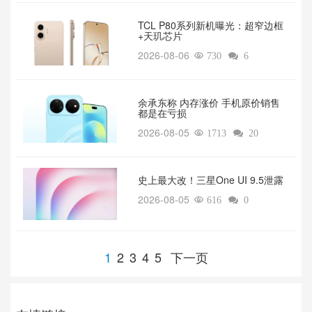
TCL P80系列新机曝光：超窄边框
+天玑芯片
2026-08-06

730

6
余承东称 内存涨价 手机原价销售
都是在亏损
2026-08-05

1713

20
‌史上最大改！三星One UI 9.5泄露
2026-08-05

616

0
1
2
3
4
5
下一页