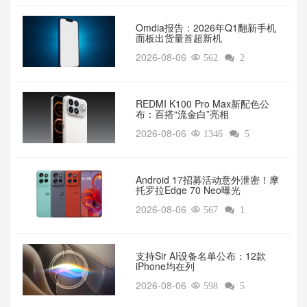
Omdia报告：2026年Q1翻新手机
面板出货量首超新机
2026-08-06

562

2
REDMI K100 Pro Max新配色公
布：百搭“流金白”亮相
2026-08-06

1346

5
Android 17招募活动意外泄密！摩
托罗拉Edge 70 Neo曝光
2026-08-06

567

1
支持Sir AI设备名单公布：12款
iPhone均在列
2026-08-06

598

5