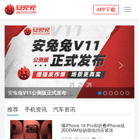
Toggl
navig
Previous
Next


安兔兔V11公测版正式发布
推荐
手机资讯
汽车资讯
曝iPhone 18 Pro和折叠iPhone或
因DRAM短缺面临供应紧张
2天前