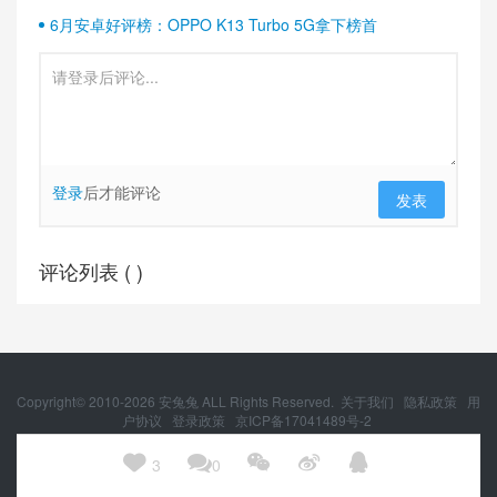
6月安卓好评榜：OPPO K13 Turbo 5G拿下榜首
登录
后才能评论
发表
评论列表 (
)
Copyright© 2010-
2026
安兔兔 ALL Rights Reserved.
关于我们
隐私政策
用
户协议
登录政策
京ICP备17041489号-2
京公网安备 11010502054377号





3
0