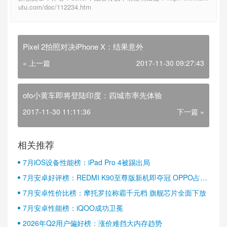
utu.com/doc/112234.htm
Pixel 2拍照对决iPhone X：结果意外
« 上一篇
2017-11-30 09:27:43
ofo小黄车即将登陆印度：四城市率先体验
2017-11-30 11:11:36
下一篇 »
相关推荐
7月iOS设备性能榜：iPad Pro 4被踢出局
7月安卓好评榜：REDMI K90至尊版新机即夺冠 OPPO占据
半壁江山
7月安卓性价比榜：摩托罗拉称霸千元档 旗舰芯片全面下放
7月安卓性能榜：iQOO成功卫冕
2026年Q2用户偏好榜：涨价难挡大内存趋势