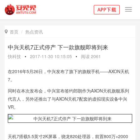
Toggl
navig
首页
热点资讯

中兴天机7正式停产 下一款旗舰即将到来
快科技
•
2017-11-30 10:15:05
•
阅读
2061
在2016年5月26日，中兴发布了旗下的旗舰手机——AXON天机
7。
同时在本次发布会，中兴宣布签约郎朗作为AXON天机旗舰系列
代言人，另外还推出了与AXON天机7配套的虚拟现实设备中兴
VR。
天机7搭载5.5英寸2K屏幕，骁龙820处理器，前置800万+2000