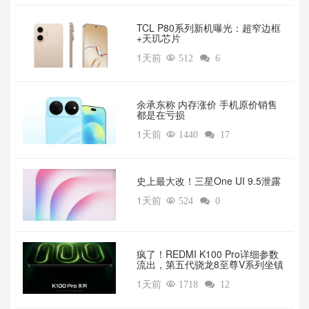
TCL P80系列新机曝光：超窄边框
+天玑芯片
1天前

512

6
余承东称 内存涨价 手机原价销售
都是在亏损
1天前

1440

17
‌史上最大改！三星One UI 9.5泄露
1天前

524

0
疯了！REDMI K100 Pro详细参数
流出，第五代骁龙8至尊V系列坐镇‌
1天前

1718

12