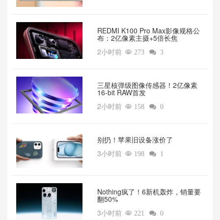
REDMI K100 Pro Max影像规格公
布：2亿像素主摄+5倍长焦
2小时前

273

3
三星核弹级图像传感器！2亿像素
16-bit RAW首发
2小时前

158

0
别扔！苹果旧设备涨价了‌
3小时前

198

1
‌Nothing疯了！6新机轰炸，销量要
翻50%‌
3小时前

221

0