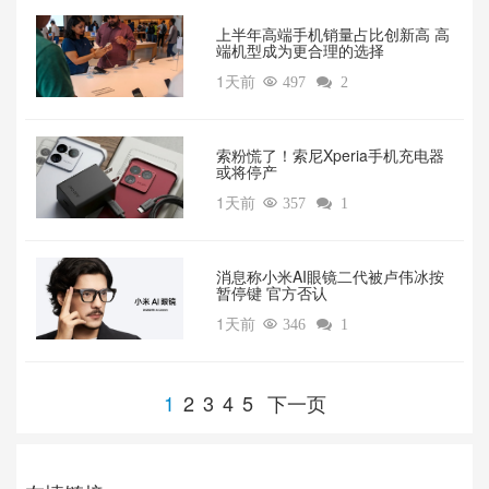
上半年高端手机销量占比创新高 高
端机型成为更合理的选择
1天前

497

2
索粉慌了！索尼Xperia手机充电器
或将停产
1天前

357

1
消息称小米AI眼镜二代被卢伟冰按
暂停键 官方否认
1天前

346

1
1
2
3
4
5
下一页