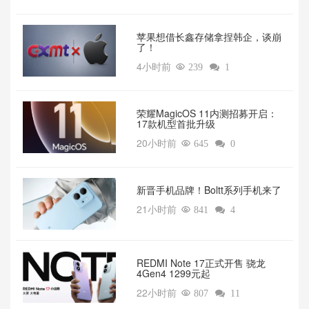
苹果想借长鑫存储拿捏韩企，谈崩
了！
4小时前

239

1
荣耀MagicOS 11内测招募开启：
17款机型首批升级
20小时前

645

0
新晋手机品牌！Boltt系列手机来了
21小时前

841

4
REDMI Note 17正式开售 骁龙
4Gen4 1299元起
22小时前

807

11