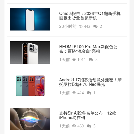
Omdia报告：2026年Q1翻新手机
面板出货量首超新机
23小时前

442

2
REDMI K100 Pro Max新配色公
布：百搭“流金白”亮相
1天前

1011

5
Android 17招募活动意外泄密！摩
托罗拉Edge 70 Neo曝光
1天前

424

1
支持Sir AI设备名单公布：12款
iPhone均在列
1天前

469

5