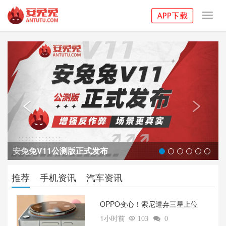
Toggl
navig
Previous
Next


安兔兔V11公测版正式发布
推荐
手机资讯
汽车资讯
OPPO变心！索尼遭弃三星上位‌
1小时前

103

0