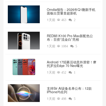
Omdia报告：2026年Q1翻新手机
面板出货量首超新机
1天前

463

2
REDMI K100 Pro Max新配色公
布：百搭“流金白”亮相
1天前

1084

5
Android 17招募活动意外泄密！摩
托罗拉Edge 70 Neo曝光
1天前

452

1
支持Sir AI设备名单公布：12款
iPhone均在列
1天前

498

5