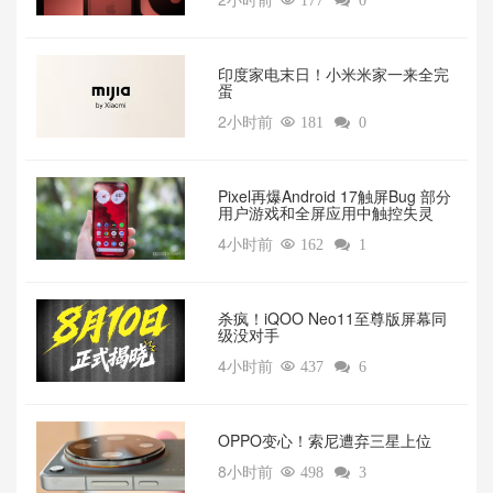

177

0
印度家电末日！小米米家一来全完
蛋
2小时前

181

0
Pixel再爆Android 17触屏Bug 部分
用户游戏和全屏应用中触控失灵
4小时前

162

1
杀疯！iQOO Neo11至尊版屏幕同
级没对手
4小时前

437

6
OPPO变心！索尼遭弃三星上位‌
8小时前

498

3