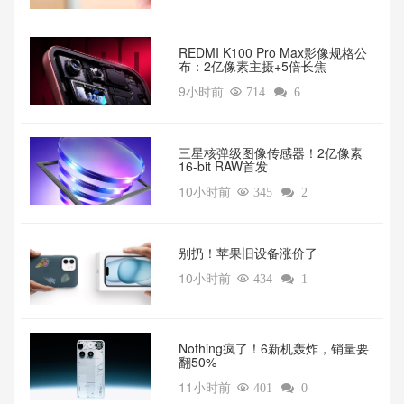
REDMI K100 Pro Max影像规格公
布：2亿像素主摄+5倍长焦
9小时前

714

6
三星核弹级图像传感器！2亿像素
16-bit RAW首发
10小时前

345

2
别扔！苹果旧设备涨价了‌
10小时前

434

1
‌Nothing疯了！6新机轰炸，销量要
翻50%‌
11小时前

401

0