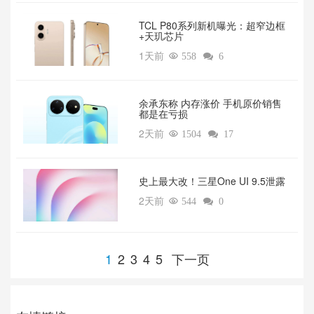
TCL P80系列新机曝光：超窄边框
+天玑芯片
1天前

558

6
余承东称 内存涨价 手机原价销售
都是在亏损
2天前

1504

17
‌史上最大改！三星One UI 9.5泄露
2天前

544

0
1
2
3
4
5
下一页