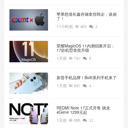
苹果想借长鑫存储拿捏韩企，谈崩
了！
11小时前

403

2
荣耀MagicOS 11内测招募开启：
17款机型首批升级
1天前

741

0
新晋手机品牌！Boltt系列手机来了
1天前

941

4
REDMI Note 17正式开售 骁龙
4Gen4 1299元起
1天前

888

12