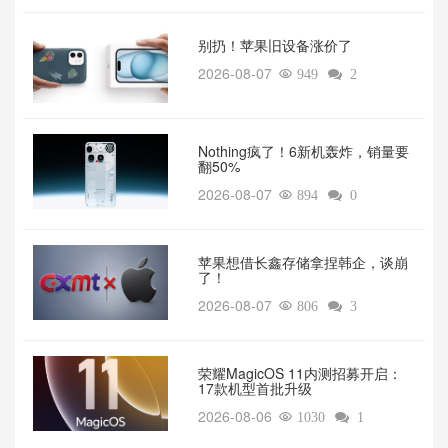
别扔！苹果旧设备涨价了‌
2026-08-07

949

2
‌Nothing疯了！6新机轰炸，销量要
翻50%‌
2026-08-07

894

0
苹果想借长鑫存储拿捏韩企，谈崩
了！
2026-08-07

806

3
荣耀MagicOS 11内测招募开启：
17款机型首批升级
2026-08-06

1030

1