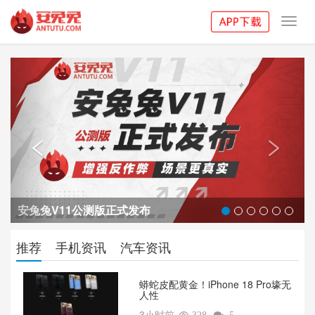
Toggl
navig
Previous
Next


安兔兔V11公测版正式发布
推荐
手机资讯
汽车资讯
蟒蛇皮配黄金！iPhone 18 Pro壕无
人性
3小时前