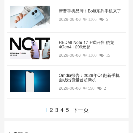
新晋手机品牌！Boltt系列手机来了
2026-08-06

1306

5
REDMI Note 17正式开售 骁龙
4Gen4 1299元起
2026-08-06

1300

15
Omdia报告：2026年Q1翻新手机
面板出货量首超新机
2026-08-06

590

2
1
2
3
4
5
下一页