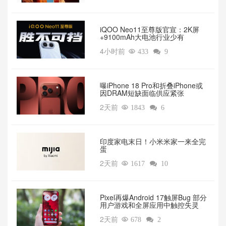
iQOO Neo11至尊版官宣：2K屏
+9100mAh大电池行业少有
4小时前

433

9
曝iPhone 18 Pro和折叠iPhone或
因DRAM短缺面临供应紧张
2天前

1843

6
印度家电末日！小米米家一来全完
蛋
2天前

1617

10
Pixel再爆Android 17触屏Bug 部分
用户游戏和全屏应用中触控失灵
2天前

678

2