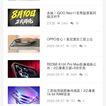
杀疯！iQOO Neo11至尊版屏幕同
级没对手
2天前

2460

30
OPPO变心！索尼遭弃三星上位‌
2026-08-07

1281

8
REDMI K100 Pro Max影像规格公
布：2亿像素主摄+5倍长焦
2026-08-07

2049

21
三星核弹级图像传感器！2亿像素
16-bit RAW首发
2026-08-07

765

4