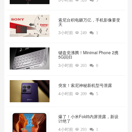

328

5
索尼台积电砸万亿，手机影像要变
天‌
3小时前

249

1
键盘党沸腾！Minimal Phone 2携
5G回归‌
3小时前

203

0
突发！索尼神秘新机型号泄露‌
4小时前

209

5
爆了！小米Fold5内屏泄露，新设
计绝了‌
4小时前

293

1