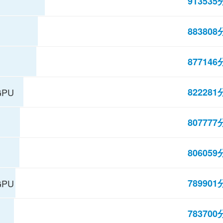
913535
883808
877146
822281
GPU
807777
806059
789901
GPU
783700