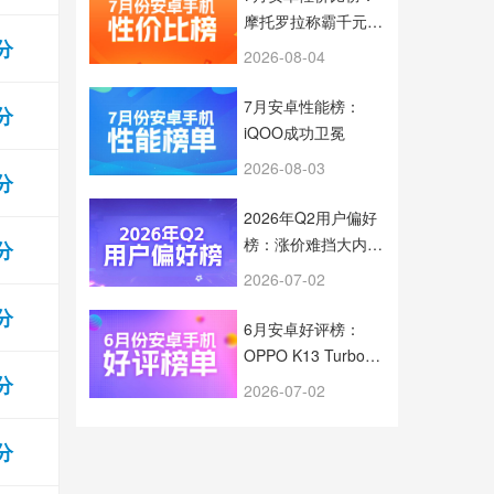
摩托罗拉称霸千元档
8分
旗舰芯片全面下放
2026-08-04
7月安卓性能榜：
4分
iQOO成功卫冕
2026-08-03
5分
2026年Q2用户偏好
榜：涨价难挡大内存
2分
趋势
2026-07-02
9分
6月安卓好评榜：
OPPO K13 Turbo
0分
5G拿下榜首
2026-07-02
3分