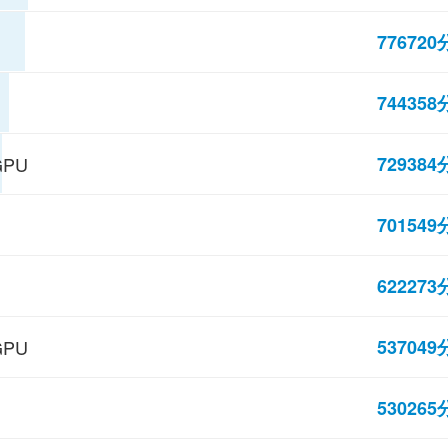
776720
744358
729384
GPU
701549
622273
537049
GPU
530265