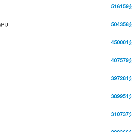
516159
504358
GPU
450001
407579
397281
389951
310737
288366