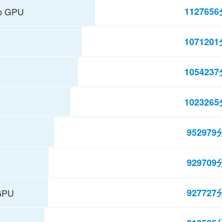
112765
op GPU
107120
105423
102326
952979
929709
927727
GPU