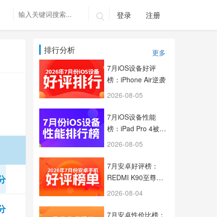
登录
注册

排行分析
更多
7月iOS设备好评
榜：iPhone Air逆袭
2026-08-05
7月iOS设备性能
榜：iPad Pro 4被踢
出局
2026-08-05

7月安卓好评榜：
REDMI K90至尊版
6分
新机即夺冠 OPPO占
2026-08-04
据半壁江山
9分
7月安卓性价比榜：