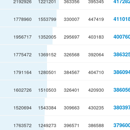
41728
2192926
1221201
363356
395345
41101
1778960
1553799
330007
447419
40076
1956717
1352005
295697
403183
38632
1775472
1369152
326568
392064
38609
1791164
1280501
384567
404710
38605
1602726
1510503
326401
420930
38039
1520694
1543384
309663
430235
37960
1763572
1249273
396571
386588