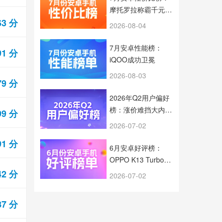
摩托罗拉称霸千元档
63 分
旗舰芯片全面下放
2026-08-04
7月安卓性能榜：
91 分
iQOO成功卫冕
2026-08-03
79 分
2026年Q2用户偏好
榜：涨价难挡大内存
99 分
趋势
2026-07-02
91 分
6月安卓好评榜：
OPPO K13 Turbo
5G拿下榜首
42 分
2026-07-02
87 分