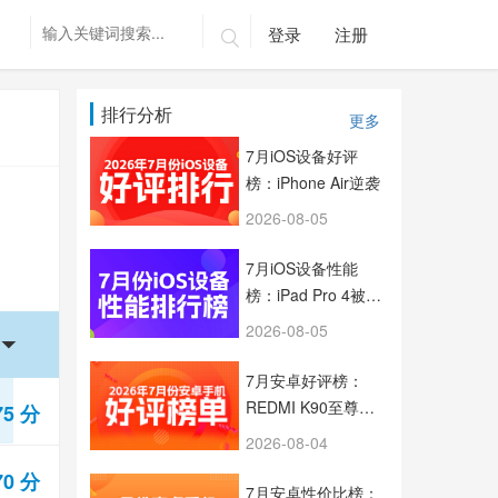
登录
注册

排行分析
更多
7月iOS设备好评
榜：iPhone Air逆袭
2026-08-05
7月iOS设备性能
榜：iPad Pro 4被踢
出局
2026-08-05

7月安卓好评榜：
REDMI K90至尊版
75 分
新机即夺冠 OPPO占
2026-08-04
据半壁江山
70 分
7月安卓性价比榜：