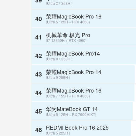
(Ultra X7 358H )
荣耀MagicBook Pro 16
40
(Ultra 5 125H + RTX 4060)
机械革命 极光 Pro
41
(i7-12650H + RTX 4060)
荣耀MagicBook Pro14
42
(Ultra X7 358H )
荣耀MagicBook Pro 14
43
(Ultra 9 285H )
荣耀MagicBook Pro 16
44
(Ultra 7 155H + RTX 4060)
华为MateBook GT 14
45
(Ultra 5 125H + RX 7600M XT)
REDMI Book Pro 16 2025
46
(Ultra 5 225H )