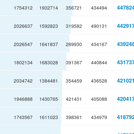
44782
1754312
1932714
356721
434494
44291
2026637
1592823
319582
490131
43924
2026547
1641837
289930
434167
43173
1802134
1683028
391367
440844
42102
2034742
1384481
354459
436528
42041
1946888
1430765
421431
405088
41879
1743567
1611023
398361
434979