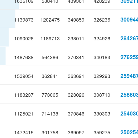
30921
1636109
588410
439361
428239
30094
1139873
1202475
340859
326236
28426
1090026
1189713
238011
324926
27625
1487688
564386
370341
340183
25948
1539054
362841
363691
329293
25880
1183237
773065
323026
308710
25403
1125021
714138
370846
330303
25025
1472415
301758
369097
359275