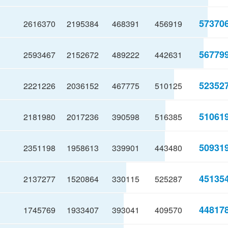
57370
2616370
2195384
468391
456919
56779
2593467
2152672
489222
442631
52352
2221226
2036152
467775
510125
51061
2181980
2017236
390598
516385
50931
2351198
1958613
339901
443480
45135
2137277
1520864
330115
525287
44817
1745769
1933407
393041
409570