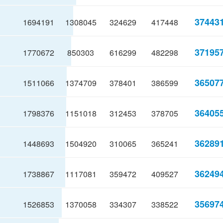
37443
1694191
1308045
324629
417448
37195
1770672
850303
616299
482298
36507
1511066
1374709
378401
386599
36405
1798376
1151018
312453
378705
36289
1448693
1504920
310065
365241
36249
1738867
1117081
359472
409527
35697
1526853
1370058
334307
338522