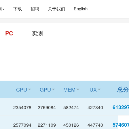
测
下载
招聘
关于我们
English
PC
实测
总分
CPU
GPU
MEM
UX




61329
2354078
2769084
582474
427340
57460
2577094
2271109
450126
447740